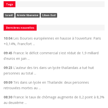
Tags
Israël
Armée libanaise
Liban-Sud
Dernières nouvelles
10:04
Les Bourses européennes en hausse à l'ouverture: Paris
+0,14%, Francfort ...
09:45
France: le déficit commercial s'est réduit de 1,9 milliard
d'euros en juin ...
09:23
L'auteur des tirs dans un lycée thaïlandais a tué huit
personnes au total ...
09:09
Tirs dans un lycée en Thaïlande: deux personnes
retrouvées mortes au ...
08:30
France: le taux de chômage augmente de 0,2 point à 8,3%
au deuxième ...