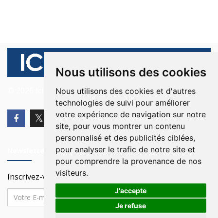
Nous utilisons des cookies
© 2026 Ici Beyrouth. Tous les droits sont réservés.
Nous utilisons des cookies et d'autres
technologies de suivi pour améliorer
votre expérience de navigation sur notre
site, pour vous montrer un contenu
personnalisé et des publicités ciblées,
pour analyser le trafic de notre site et
Newsletter
pour comprendre la provenance de nos
visiteurs.
Inscrivez-vous à notre Newsletter
J'accepte
Je refuse