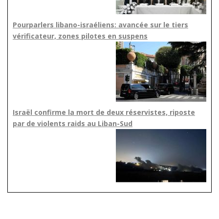
Pourparlers libano-israéliens: avancée sur le tiers
vérificateur, zones pilotes en suspens
Israël confirme la mort de deux réservistes, riposte
par de violents raids au Liban-Sud