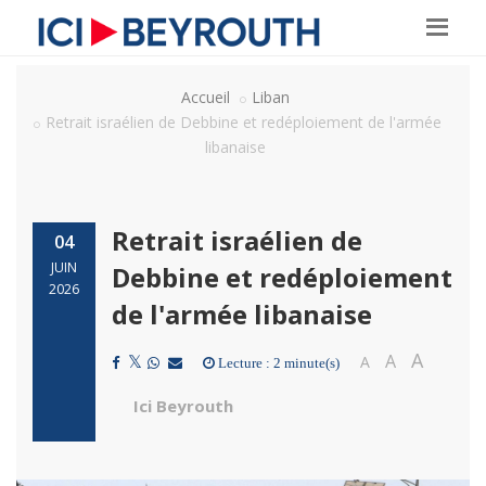
Accueil
Liban
Retrait israélien de Debbine et redéploiement de l'armée
libanaise
Retrait israélien de
04
JUIN
Debbine et redéploiement
2026
de l'armée libanaise
A
A
A
Lecture : 2 minute(s)
Ici Beyrouth