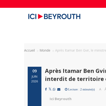
Accueil
Monde
Après Itamar Ben Gvir, le ministre
Après Itamar Ben Gvir
09
JUIN
interdit de territoire
2026
A
Lecture : 2 minute(s)
Ici Beyrouth