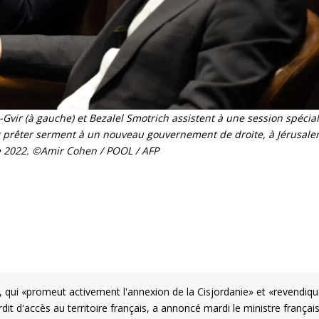
vir (à gauche) et Bezalel Smotrich assistent à une session spécial
t prêter serment à un nouveau gouvernement de droite, à Jérusalem
2022. ©Amir Cohen / POOL / AFP
h, qui «promeut activement l'annexion de la Cisjordanie» et «revendiq
it d'accès au territoire français, a annoncé mardi le ministre françai