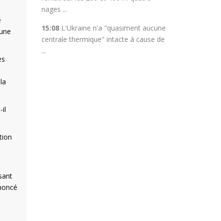
nages ...
e
15:08
L'Ukraine n'a "quasiment aucune
'une
centrale thermique" intacte à cause de
...
es
la
il
tion
sant
énoncé