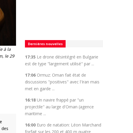
Dernières nouvelles
e à la
, le 29
17:35
Le drone désintégré en Bulgarie
est de type "largement utilisé" par ...
17:06
Ormuz: Oman fait état de
discussions "positives" avec l'Iran mais
met en garde ...
16:18
Un navire frappé par "un
projectile" au large d'Oman (agence
maritime ...
ue
16:00
Euro de natation: Léon Marchand
s des
forfait sur les 200 et 400 m quatre