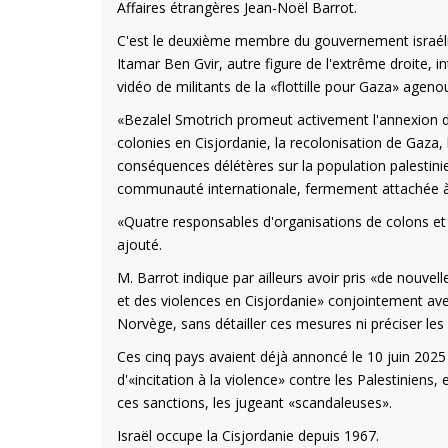
Affaires étrangères Jean-Noël Barrot.
C'est le deuxième membre du gouvernement israélien
Itamar Ben Gvir, autre figure de l'extrême droite, int
vidéo de militants de la «flottille pour Gaza» agenou
«Bezalel Smotrich promeut activement l'annexion de
colonies en Cisjordanie, la recolonisation de Gaza,
conséquences délétères sur la population palestinie
communauté internationale, fermement attachée à la
«Quatre responsables d'organisations de colons et 21
ajouté.
M. Barrot indique par ailleurs avoir pris «de nouvell
et des violences en Cisjordanie» conjointement avec
Norvège, sans détailler ces mesures ni préciser les
Ces cinq pays avaient déjà annoncé le 10 juin 2025 i
d'«incitation à la violence» contre les Palestiniens
ces sanctions, les jugeant «scandaleuses».
Israël occupe la Cisjordanie depuis 1967.