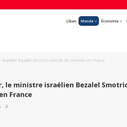
Liban
Monde
Économie
 israélien Bezalel Smotrich interdit de territoire en France
, le ministre israélien Bezalel Smotri
 en France
A
A