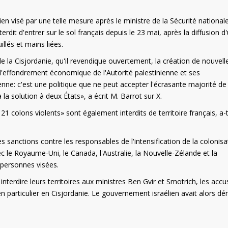
 visé par une telle mesure après le ministre de la Sécurité national
erdit d'entrer sur le sol français depuis le 23 mai, après la diffusion d
illés et mains liées.
 la Cisjordanie, qu'il revendique ouvertement, la création de nouvell
 l'effondrement économique de l'Autorité palestinienne et ses
nne: c'est une politique que ne peut accepter l'écrasante majorité de 
 solution à deux États», a écrit M. Barrot sur X.
 colons violents» sont également interdits de territoire français, a-t-
es sanctions contre les responsables de l'intensification de la colonisa
 le Royaume-Uni, le Canada, l'Australie, la Nouvelle-Zélande et la
 personnes visées.
nterdire leurs territoires aux ministres Ben Gvir et Smotrich, les accu
, en particulier en Cisjordanie. Le gouvernement israélien avait alors d