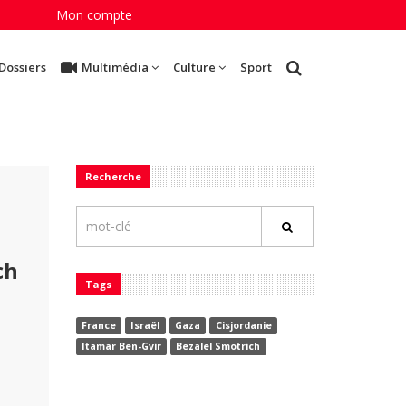
Mon compte
Dossiers
Multimédia
Culture
Sport
Recherche
ch
Tags
France
Israël
Gaza
Cisjordanie
Itamar Ben-Gvir
Bezalel Smotrich