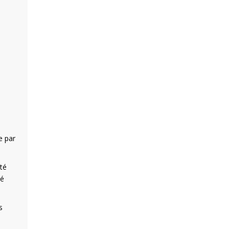
e par
té
té
s