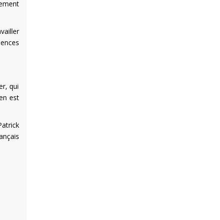
tement
vailler
lences
er, qui
en est
Patrick
ançais