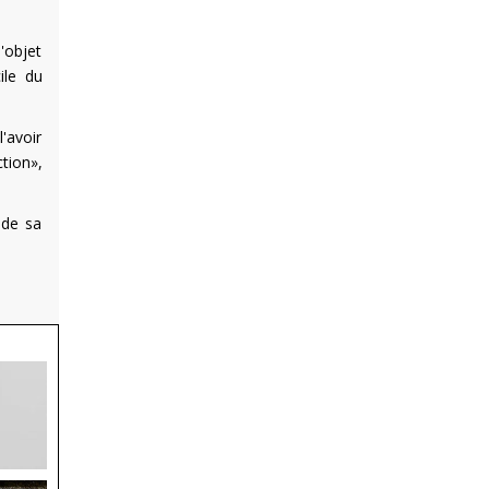
'objet
ile du
'avoir
tion»,
 de sa