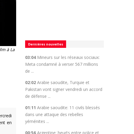
Dernières nouvelles
ilm à La
03:04
Mineurs sur les réseaux sociaux:
Meta condamné à verser 567 millions
de ...
02:02
Arabie saoudite, Turquie et
Pakistan vont signer vendredi un accord
de défense ...
01:11
Arabie saoudite: 11 civils blessés
dans une attaque des rebelles
rcredi
yéménites ...
ent en
00:56
Argentine: heurts entre police et