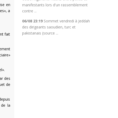
ise en
manifestants lors d'un rassemblement
es», a
contre ...
06/08 23:19
Sommet vendredi à Jeddah
des dirigeants saoudien, turc et
pakistanais (source ...
t fait
lement
iaire»
l».
par des
uet de
depuis
 de la