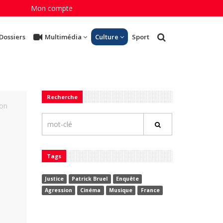
Mon compte
Dossiers
Multimédia
Culture
Sport
Recherche
ion
Tags
Justice
Patrick Bruel
Enquête
Agression
Cinéma
Musique
France