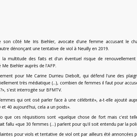
 de son côté Me Iris Biehler, avocate d'une femme accusant le ch
utre dénonçant une tentative de viol à Neuilly en 2019.
 la multitude des faits et d'un éventuel risque de renouvellement
é Me Biehler auprès de l'AFP.
vement pour Me Carine Durrieu Diebolt, qui défend l'une des plaig
iellement très médiatique (...), combien de femmes il faut pour accus
s ?», s'est interrogée sur BFMTV.
femmes qui ont osé parler face à une célébrité», a-t-elle ajouté aup
 et 40 aujourd'hui, cela a un poids».
o que ces réquisitions sont «quelque chose de fort mais c'est tel
ait fallu «que 30 femmes (…) parlent pour qu'il soit entendu par la poli
plaintes pour viols et tentative de viol ont par ailleurs été annoncées