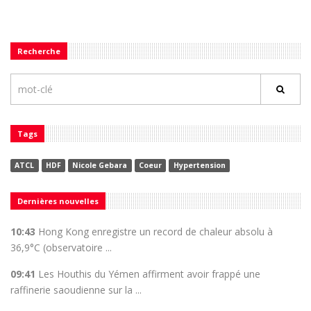
Recherche
Tags
ATCL
HDF
Nicole Gebara
Coeur
Hypertension
Dernières nouvelles
10:43
Hong Kong enregistre un record de chaleur absolu à
36,9°C (observatoire ...
09:41
Les Houthis du Yémen affirment avoir frappé une
raffinerie saoudienne sur la ...