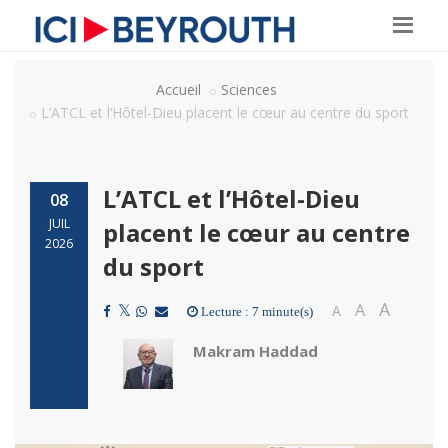
Accueil
Sciences
L’ATCL et l’Hôtel-Dieu placent le cœur au centre du sport
L’ATCL et l’Hôtel-Dieu
08
JUIL
placent le cœur au centre
2026
du sport
A
A
A
Lecture : 7 minute(s)
Makram Haddad