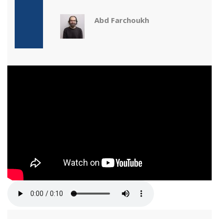
Abd Farchoukh