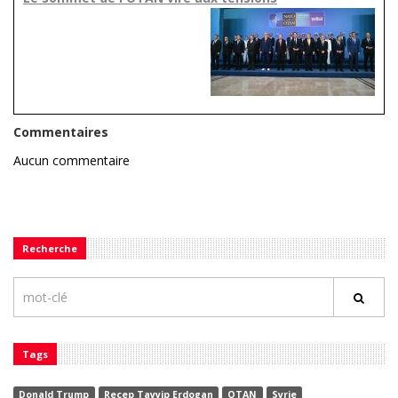
Commentaires
Aucun commentaire
Recherche
Tags
Donald Trump
Recep Tayyip Erdogan
OTAN
Syrie