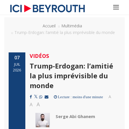
Accueil
Multimédia
Trump-Erdogan: l’amitié la plus imprévisible du monde
VIDÉOS
07
Trump-Erdogan: l’amitié
JUIL
2026
la plus imprévisible du
monde
A
Lecture : moins d'une minute
A
A
Serge Abi Ghanem