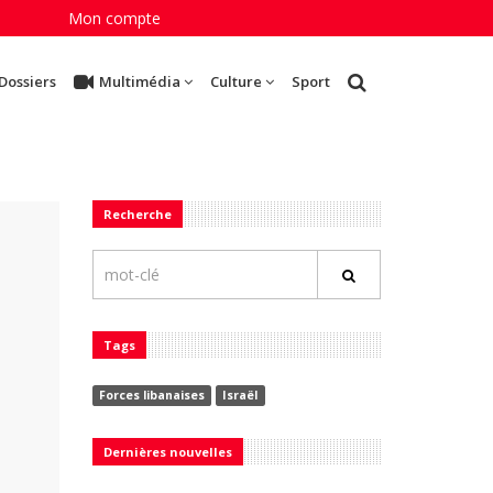
Mon compte
Dossiers
Multimédia
Culture
Sport
Recherche
Tags
Forces libanaises
Israël
Dernières nouvelles