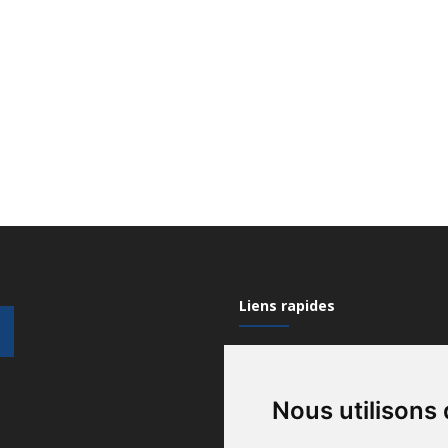
Liens rapides
Mon compte
Nous utilisons
Contactez-nous
Qui sommes nous?