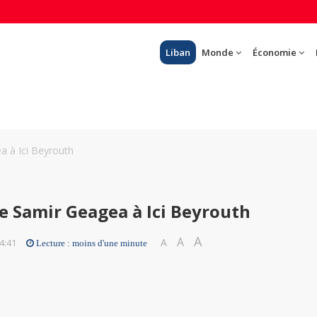
Liban
Monde
Économie
a à Ici Beyrouth
e Samir Geagea à Ici Beyrouth
A
A
A
4:41
Lecture : moins d'une minute