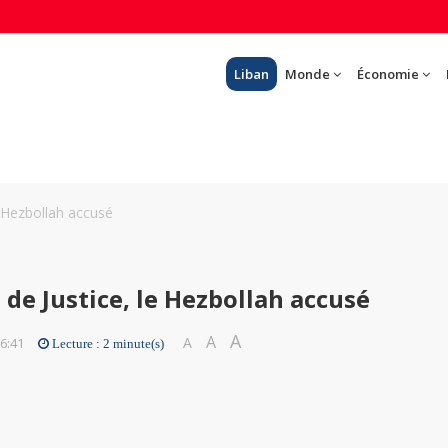
Liban
Monde
Économie
le Hezbollah accusé
s de Justice, le Hezbollah accusé
A
A
A
16:41
Lecture : 2 minute(s)