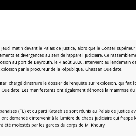
udi matin devant le Palais de justice, alors que le Conseil supérieur 
lements et divergences au sein de l’appareil judiciaire. Ce rassemblem
plosion au port de Beyrouth, le 4 août 2020, intervient au lendemain de
l’explosion par le procureur de la République, Ghassan Oueidate.
r, chargé d’instruire le dossier de l’enquête sur l’explosion, qui fait l’
 M. Oueidate. Les manifestants ont également dénoncé la mainmise du
anaises (FL) et du parti Kataëb se sont réunis au Palais de justice av
ls ont demandé d’intervenir à la lumière du chaos judiciaire qui frappe l
 ont été molestés par les gardes du corps de M. Khoury.