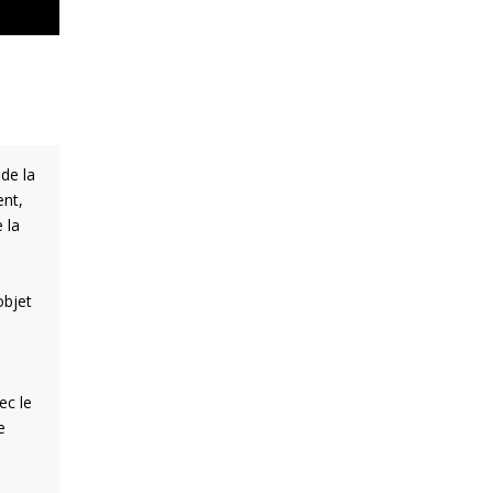
de la
ent,
 la
objet
ec le
e