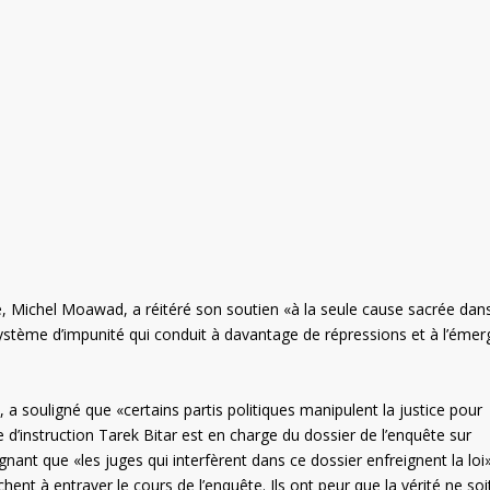
le, Michel Moawad, a réitéré son soutien «à la seule cause sacrée dan
e système d’impunité qui conduit à davantage de répressions et à l’éme
a souligné que «certains partis politiques manipulent la justice pour
ge d’instruction Tarek Bitar est en charge du dossier de l’enquête sur
lignant que «les juges qui interfèrent dans ce dossier enfreignent la loi
hent à entraver le cours de l’enquête. Ils ont peur que la vérité ne soi