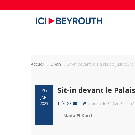
Accueil
Liban
Sit-in devant le Palais de Justice, 
Sit-in devant le Palai
26
JAN.
modifié le 24 Avr. 2024 à 
2023
Nada El Kurdi