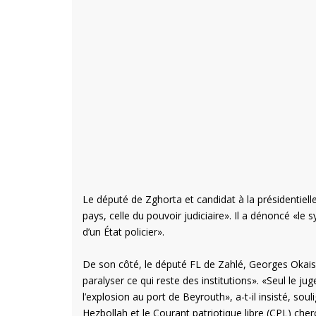
Le député de Zghorta et candidat à la présidentiel
pays, celle du pouvoir judiciaire». Il a dénoncé «l
d’un État policier».
De son côté, le député FL de Zahlé, Georges Okais, 
paralyser ce qui reste des institutions». «Seul le ju
l’explosion au port de Beyrouth», a-t-il insisté, sou
Hezbollah et le Courant patriotique libre (CPL) cherc