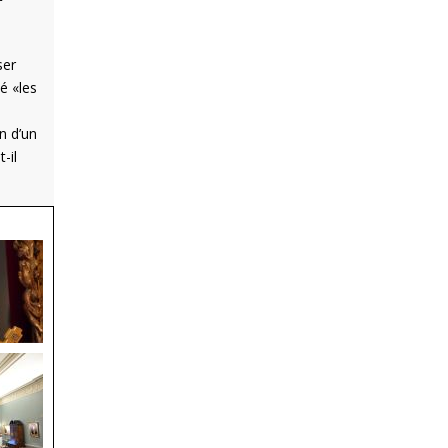
ser
é «les
n d’un
-il