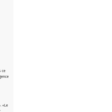
s ce
rgence
». «Le
t