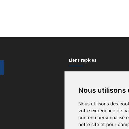
Liens rapides
Mon compte
Nous utilisons
Contactez-nous
Qui sommes nous?
Nous utilisons des cook
votre expérience de na
Recrutement
contenu personnalisé et
Gérez vos cookies
notre site et pour com