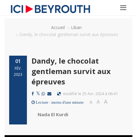
Accueil
Liban
Dandy, le chocolat gentleman survit aux épreuves
Dandy, le chocolat
01
FÉV.
gentleman survit aux
2023
épreuves
modifié le 25 Avr. 2024 à 06:41
A
A
A
Lecture : moins d'une minute
Nada El Kurdi