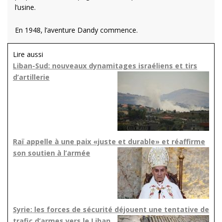
l’usine.
En 1948, l’aventure Dandy commence.
Lire aussi
Liban-Sud: nouveaux dynamitages israéliens et tirs
d’artillerie
Raï appelle à une paix «juste et durable» et réaffirme
son soutien à l’armée
Syrie: les forces de sécurité déjouent une tentative de
trafic d’armes vers le Liban