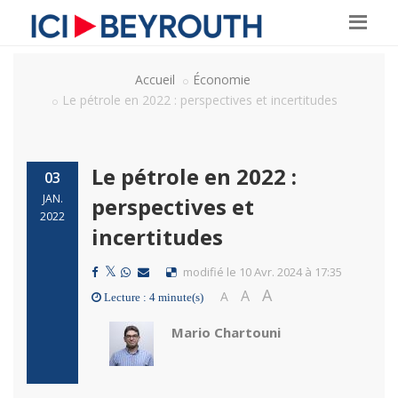
Accueil
Économie
Le pétrole en 2022 : perspectives et incertitudes
Le pétrole en 2022 :
03
JAN.
perspectives et
2022
incertitudes
modifié le 10 Avr. 2024 à 17:35
A
A
A
Lecture : 4 minute(s)
Mario Chartouni