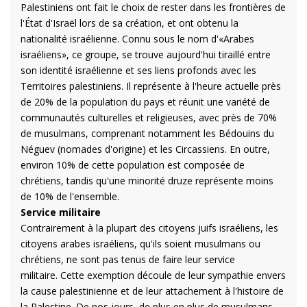
Palestiniens ont fait le choix de rester dans les frontières de
l'État d'Israël lors de sa création, et ont obtenu la
nationalité israélienne. Connu sous le nom d'«Arabes
israéliens», ce groupe, se trouve aujourd'hui tiraillé entre
son identité israélienne et ses liens profonds avec les
Territoires palestiniens. I
l représente à l'heure actuelle près
de 20% de la population du pays et réunit une variété de
communautés culturelles et religieuses, avec près de 70%
de musulmans, comprenant notamment les Bédouins du
Néguev (nomades d'origine) et les Circassiens.
En outre,
environ 10% de cette population est composée de
chrétiens, tandis qu'une minorité druze représente moins
de 10% de l'ensemble.
Service militaire
Contrairement à la plupart des citoyens juifs israéliens, les
citoyens arabes israéliens, qu'ils soient musulmans ou
chrétiens, ne sont pas tenus de faire
leur service
militaire.
Cette exemption découle de leur sympathie envers
la cause palestinienne et de leur attachement à l'histoire de
la Palestine. De nos jours, de plus en plus de musulmans