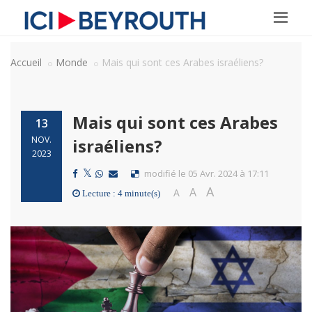
Accueil
Monde
Mais qui sont ces Arabes israéliens?
Mais qui sont ces Arabes
13
NOV.
israéliens?
2023
modifié le 05 Avr. 2024 à 17:11
A
A
A
Lecture : 4 minute(s)