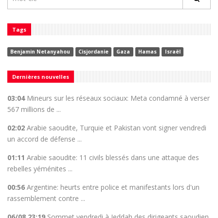
Tags
Benjamin Netanyahou
Cisjordanie
Gaza
Hamas
Israël
Dernières nouvelles
03:04
Mineurs sur les réseaux sociaux: Meta condamné à verser
567 millions de ...
02:02
Arabie saoudite, Turquie et Pakistan vont signer vendredi
un accord de défense ...
01:11
Arabie saoudite: 11 civils blessés dans une attaque des
rebelles yéménites ...
00:56
Argentine: heurts entre police et manifestants lors d'un
rassemblement contre ...
06/08 23:19
Sommet vendredi à Jeddah des dirigeants saoudien,