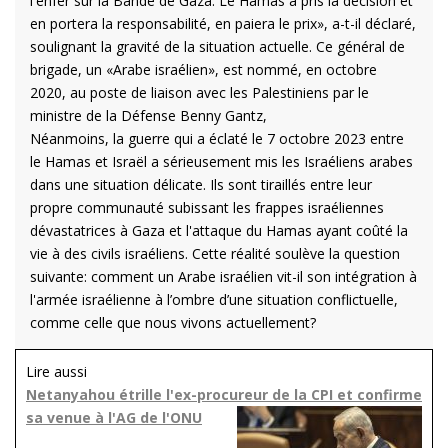
l'enfer sur la Bande de Gaza. Le Hamas a pris la décision et
en portera la responsabilité, en paiera le prix», a-t-il déclaré,
soulignant la gravité de la situation actuelle. Ce général de
brigade, un «Arabe israélien», est nommé, en octobre
2020, au poste de liaison avec les Palestiniens par le
ministre de la Défense Benny Gantz,
Néanmoins, la guerre qui a éclaté le 7 octobre 2023 entre
le Hamas et Israël a sérieusement mis les Israéliens arabes
dans une situation délicate.
Ils sont tiraillés entre leur
propre communauté subissant les frappes israéliennes
dévastatrices à Gaza et l'attaque du Hamas ayant
coûté la
vie à des civils israéliens. Cette réalité soulève la question
suivante: comment un Arabe israélien vit-il son intégration à
l'armée israélienne à l’ombre d’une situation conflictuelle,
comme celle que nous vivons actuellement?
Lire aussi
Netanyahou étrille l'ex-procureur de la CPI et confirme
sa venue à l'AG de l'ONU