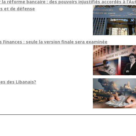
la réforme bancaire : des pouvoirs injustifiés accordés à l’Au
rs et de défense
Finances : seule la version finale sera examinée
es des Libanais?