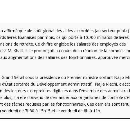
 a affirmé que «le coût global des aides accordées (au secteur public)
rds livres libanaises par mois, ce qui porte à 10.700 milliards de livres
ensions de retraite. Ce chiffre englobe les salaires des employés des
suivi M. Khalil. Il se prononçait au cours de la réunion de la commissio
ive aux augmentations des salaires des fonctionnaires, approuvée merc
Grand Sérail sous la présidence du Premier ministre sortant Najib Mika
re d’État sortante du Développement administratif, Najla Riachi, d’acc
on des lecteurs d’empreintes digitales dans l’ensemble des administrat
 De plus, il a été convenu de demander aux organismes de contrôle d’ê
t des tâches requises par les fonctionnaires». Ces derniers sont tenu
 au vendredi de 7h30 à 15h15 et le vendredi de 8h à 11h.