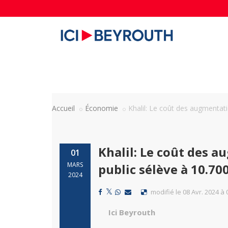
Accueil
Économie
Khalil: Le coût des augmentati
Khalil: Le coût des 
01
MARS
public sélève à 10.700
2024
modifié le 08 Avr. 2024 à 
Ici Beyrouth