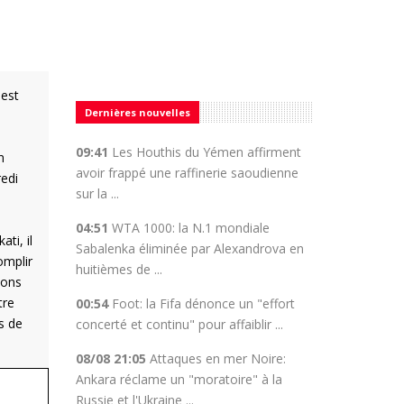
 est
Dernières nouvelles
09:41
Les Houthis du Yémen affirment
n
avoir frappé une raffinerie saoudienne
redi
sur la ...
04:51
WTA 1000: la N.1 mondiale
ti, il
Sabalenka éliminée par Alexandrova en
omplir
huitièmes de ...
ions
tre
00:54
Foot: la Fifa dénonce un "effort
s de
concerté et continu" pour affaiblir ...
08/08 21:05
Attaques en mer Noire:
Ankara réclame un "moratoire" à la
Russie et l'Ukraine ...