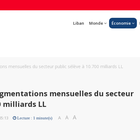
Liban
Monde
Économie
ons mensuelles du secteur public sélève à 10.700 milliards LL
augmentations mensuelles du secteur
 milliards LL
A
A
A
05:13
Lecture : 1 minute(s)