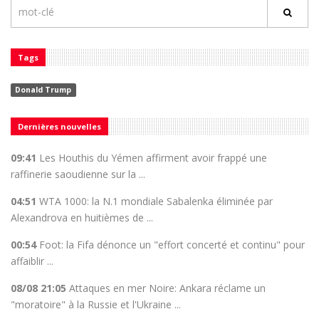
Tags
Donald Trump
Dernières nouvelles
09:41
Les Houthis du Yémen affirment avoir frappé une
raffinerie saoudienne sur la ...
04:51
WTA 1000: la N.1 mondiale Sabalenka éliminée par
Alexandrova en huitièmes de ...
00:54
Foot: la Fifa dénonce un "effort concerté et continu" pour
affaiblir ...
08/08 21:05
Attaques en mer Noire: Ankara réclame un
"moratoire" à la Russie et l'Ukraine ...