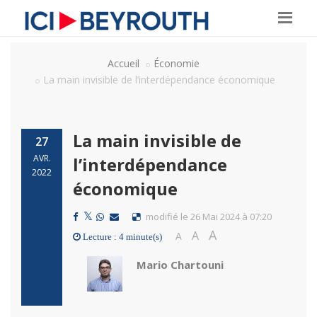
Accueil
Économie
La main invisible de l’interdépendance économique
La main invisible de
27
AVR.
l’interdépendance
2022
économique
modifié le 26 Mai 2024 à 07:20
A
A
A
Lecture : 4 minute(s)
Mario Chartouni