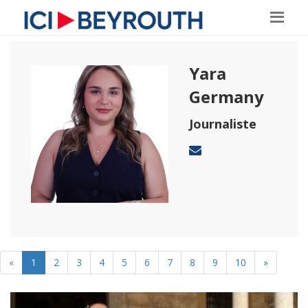
Yara
Germany
Journaliste
«
1
2
3
4
5
6
7
8
9
10
»