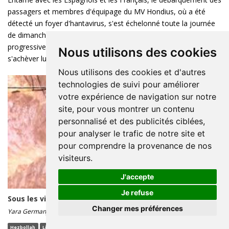
passagers et membres d'équipage du MV Hondius, où a été
détecté un foyer d'hantavirus, s'est échelonné toute la journée
de dimanche aux Canaries, les évacués rentrant
progressivement en avion vers leurs pays. L'opération doit
Nous utilisons des cookies
s'achèver lundi. L'Organisation mondiale ...
Nous utilisons des cookies et d'autres
technologies de suivi pour améliorer
votre expérience de navigation sur notre
site, pour vous montrer un contenu
personnalisé et des publicités ciblées,
pour analyser le trafic de notre site et
pour comprendre la provenance de nos
visiteurs.
J'accepte
Je refuse
Sous les villages du Liban-Sud, un réseau de guerre
Changer mes préférences
Yara Germany
10/05 18:55 - Lecture : moins d'une minute
Hezbollah
Liban-Sud
tunnels
guerre
Israël