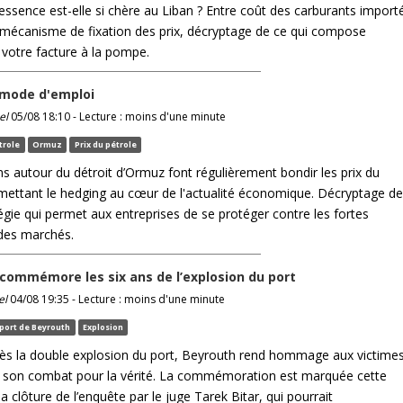
essence est-elle si chère au Liban ? Entre coût des carburants import
et mécanisme de fixation des prix, décryptage de ce qui compose
 votre facture à la pompe.
 mode d'emploi
el
05/08 18:10 - Lecture : moins d'une minute
trole
Ormuz
Prix du pétrole
ns autour du détroit d’Ormuz font régulièrement bondir les prix du
emettant le hedging au cœur de l'actualité économique. Décryptage de
égie qui permet aux entreprises de se protéger contre les fortes
 des marchés.
commémore les six ans de l’explosion du port
el
04/08 19:35 - Lecture : moins d'une minute
port de Beyrouth
Explosion
rès la double explosion du port, Beyrouth rend hommage aux victime
t son combat pour la vérité. La commémoration est marquée cette
a clôture de l’enquête par le juge Tarek Bitar, qui pourrait