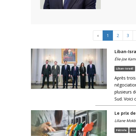
«
1
2
3
Liban-Isra
Élie-Joe Kam
Liban-Israël
Après trois
négociatio
plusieurs 
Sud. Voici 
Le prix d
Liliane Mokb
Pétrole
Ess