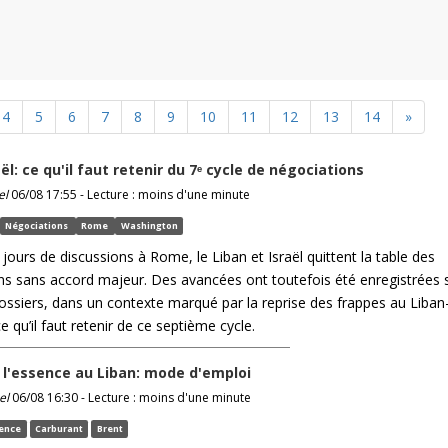
4
5
6
7
8
9
10
11
12
13
14
»
ël: ce qu'il faut retenir du 7ᵉ cycle de négociations
el
06/08 17:55 - Lecture : moins d'une minute
Négociations
Rome
Washington
 jours de discussions à Rome, le Liban et Israël quittent la table des
ns sans accord majeur. Des avancées ont toutefois été enregistrées 
dossiers, dans un contexte marqué par la reprise des frappes au Liban
ce qu’il faut retenir de ce septième cycle.
e l'essence au Liban: mode d'emploi
el
06/08 16:30 - Lecture : moins d'une minute
ence
Carburant
Brent