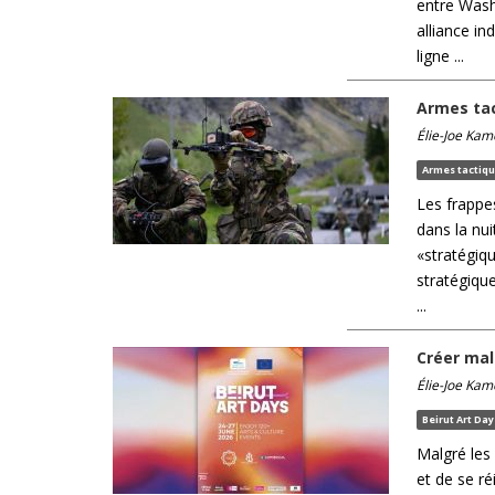
entre Wash
alliance in
ligne ...
Armes tac
Élie-Joe Kam
Armes tactiq
Les frappe
dans la nui
«stratégiq
stratégique
...
Créer mal
Élie-Joe Kam
Beirut Art Da
Malgré les 
et de se ré