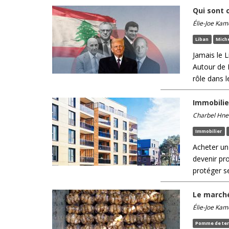
Qui sont 
Élie-Joe Kam
Liban
Miche
Jamais le L
Autour de 
rôle dans 
Immobilie
Charbel Hne
Immobilier
Acheter un 
devenir pro
protéger se
Le marché
Élie-Joe Kam
Pomme de ter