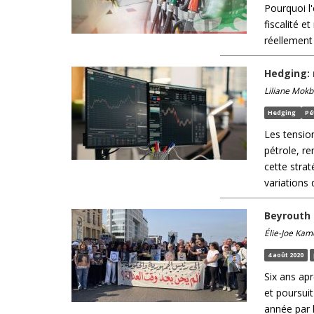
Pourquoi l'
fiscalité 
réellement
Hedging:
Liliane Mokb
Hedging
Pé
Les tensio
pétrole, r
cette strat
variations
Beyrouth 
Élie-Joe Kam
4 août 2020
Six ans ap
et poursui
année par l