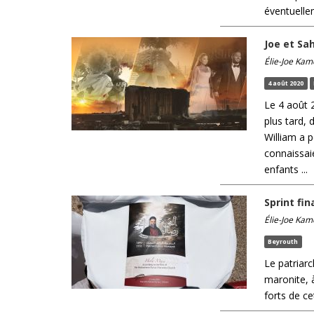
éventuellem
Joe et Sah
Élie-Joe Kam
4 août 2020
Le 4 août 2
plus tard, 
William a p
connaissaie
enfants ...
Sprint fi
Élie-Joe Kam
Beyrouth
Le patriarc
maronite, 
forts de c