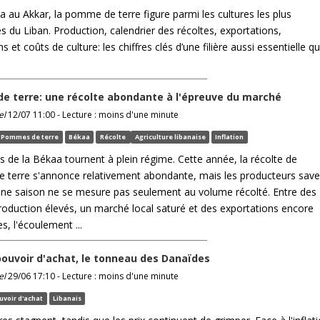
a au Akkar, la pomme de terre figure parmi les cultures les plus
s du Liban. Production, calendrier des récoltes, exportations,
s et coûts de culture: les chiffres clés d’une filière aussi essentielle q
 terre: une récolte abondante à l'épreuve du marché
el
12/07 11:00 - Lecture : moins d'une minute
Pommes de terre
Békaa
Récolte
Agriculture libanaise
Inflation
 de la Békaa tournent à plein régime. Cette année, la récolte de
terre s'annonce relativement abondante, mais les producteurs save
ne saison ne se mesure pas seulement au volume récolté. Entre des
roduction élevés, un marché local saturé et des exportations encore
es, l'écoulement ...
 pouvoir d'achat, le tonneau des Danaïdes
el
29/06 17:10 - Lecture : moins d'une minute
uvoir d'achat
Libanais