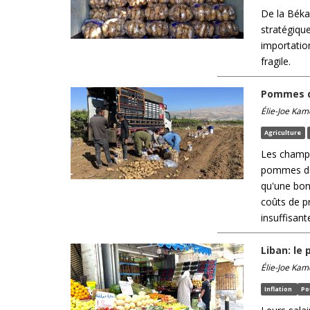
De la Béka
stratégique
importation
fragile.
Pommes de
Élie-Joe Kam
Agriculture
Les champs
pommes de 
qu'une bon
coûts de p
insuffisant
Liban: le
Élie-Joe Kam
Inflation
Po