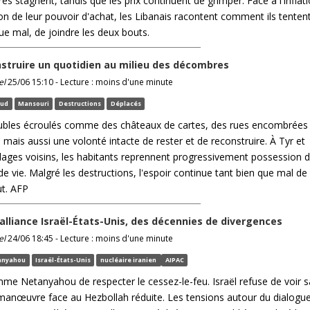
res stagnent, tandis que les prix continuent de grimper. Face à l'inflat
ion de leur pouvoir d'achat, les Libanais racontent comment ils tentent
ue mal, de joindre les deux bouts.
nstruire un quotidien au milieu des décombres
el
25/06 15:10 - Lecture : moins d'une minute
Sud
Mansouri
Destructions
Déplacés
bles écroulés comme des châteaux de cartes, des rues encombrées
 mais aussi une volonté intacte de rester et de reconstruire. À Tyr et
illages voisins, les habitants reprennent progressivement possession 
 de vie. Malgré les destructions, l'espoir continue tant bien que mal de
ut. AFP
l’alliance Israël-États-Unis, des décennies de divergences
el
24/06 18:45 - Lecture : moins d'une minute
anyahou
Israël-États-Unis
nucléaire iranien
AIPAC
e Netanyahou de respecter le cessez-le-feu. Israël refuse de voir s
anœuvre face au Hezbollah réduite. Les tensions autour du dialogu