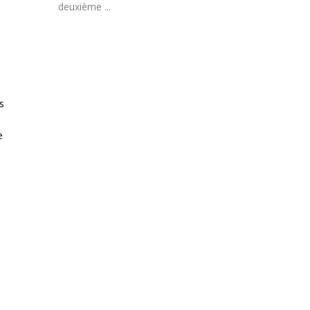
deuxième ...
s
e