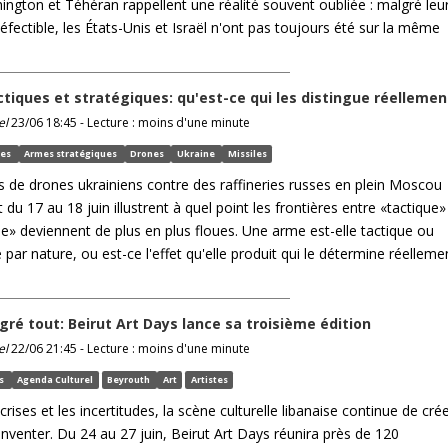
ington et Téhéran rappellent une réalité souvent oubliée : malgré leu
défectible, les États-Unis et Israël n'ont pas toujours été sur la même
tiques et stratégiques: qu'est-ce qui les distingue réellemen
el
23/06 18:45 - Lecture : moins d'une minute
ues
Armes stratégiques
Drones
Ukraine
Missiles
s de drones ukrainiens contre des raffineries russes en plein Moscou
t du 17 au 18 juin illustrent à quel point les frontières entre «tactique»
ue» deviennent de plus en plus floues. Une arme est-elle tactique ou
 par nature, ou est-ce l'effet qu'elle produit qui le détermine réelleme
gré tout: Beirut Art Days lance sa troisième édition
el
22/06 21:45 - Lecture : moins d'une minute
ys
Agenda Culturel
Beyrouth
Art
Artistes
crises et les incertitudes, la scène culturelle libanaise continue de cré
inventer. Du 24 au 27 juin, Beirut Art Days réunira près de 120