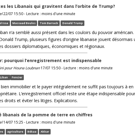
ces les Libanais qui gravitent dans l’orbite de Trump?
el
22/07 15:50 - Lecture : moins d'une minute
l Issa
Massaad Boulos
Tom Barrack
Donald Trump
iban n’a semblé aussi présent dans les couloirs du pouvoir américain.
Donald Trump, plusieurs figures d’origine libanaise jouent désormais 
les dossiers diplomatiques, économiques et régionaux.
r: pourquoi l’enregistrement est indispensable
ini pour Houna Loubnan
17/07 15:50 - Lecture : moins d'une minute
Liban
Foncier
bien immobilier et le payer intégralement ne suffit pas toujours à en
priétaire. L’enregistrement officiel reste une étape indispensable pou
s droits et éviter les litiges. Explications.
 libanais de la pomme de terre en chiffres
el
14/07 15:25 - Lecture : moins d'une minute
re
agriculture
Békaa
Akkar