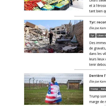
Leurs salai
et à l'éros
tant bien q
Tyr: reco
Élie-Joe Kam
Tyr
Liban-
Des immeu
de gravats,
dans les v
leurs lieux
tenir debo
Derrière 
Élie-Joe Kam
Trump
Net
Trump somm
marge de m