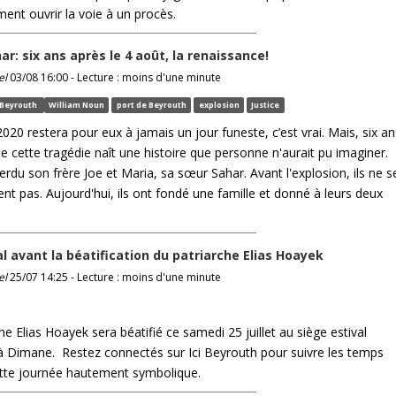
ent ouvrir la voie à un procès.
ar: six ans après le 4 août, la renaissance!
el
03/08 16:00 - Lecture : moins d'une minute
Beyrouth
William Noun
port de Beyrouth
explosion
Justice
020 restera pour eux à jamais un jour funeste, c’est vrai. Mais, six an
de cette tragédie naît une histoire que personne n'aurait pu imaginer.
erdu son frère Joe et Maria, sa sœur Sahar. Avant l'explosion, ils ne s
nt pas. Aujourd'hui, ils ont fondé une famille et donné à leurs deux
nal avant la béatification du patriarche Elias Hoayek
el
25/07 14:25 - Lecture : moins d'une minute
he Elias Hoayek sera béatifié ce samedi 25 juillet au siège estival
à Dimane. Restez connectés sur Ici Beyrouth pour suivre les temps
ette journée hautement symbolique.