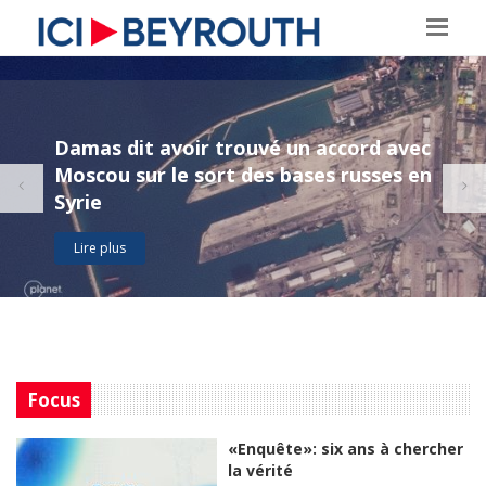
Damas dit avoir trouvé un accord avec
Moscou sur le sort des bases russes en
Syrie
Lire plus
Focus
«Enquête»: six ans à chercher
la vérité