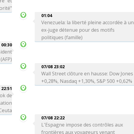
re" et
orité"
01:04
Venezuela: la liberté pleine accordée à u
ex-juge détenue pour des motifs
politiques (famille)
00:30
sident
 (AFP)
07/08 23:02
Wall Street clôture en hausse: Dow Jones
+0,28%, Nasdaq +1,30%, S&P 500 +0,62%
 22:51
ok de
cation
 Ceuta
07/08 22:22
L'Espagne impose des contrôles aux
frontières aux voyageurs venant