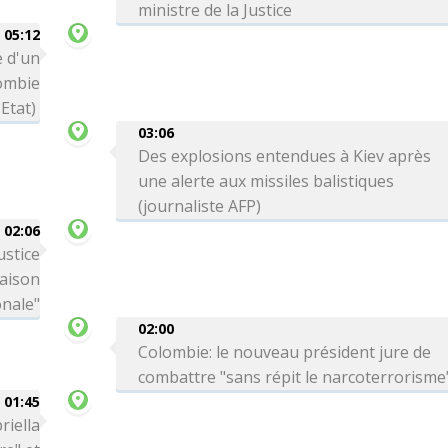
ministre de la Justice
05:12
 d'un
lombie
Etat)
03:06
Des explosions entendues à Kiev après
une alerte aux missiles balistiques
(journaliste AFP)
02:06
ustice
Maison
onale"
02:00
Colombie: le nouveau président jure de
combattre "sans répit le narcoterrorisme
01:45
riella