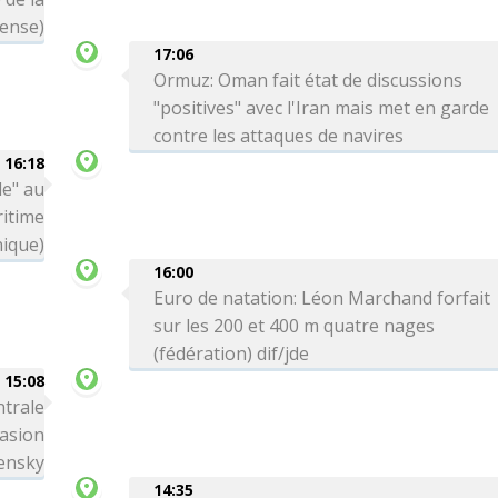
ense)
17:06
Ormuz: Oman fait état de discussions
"positives" avec l'Iran mais met en garde
contre les attaques de navires
16:18
le" au
itime
nique)
16:00
Euro de natation: Léon Marchand forfait
sur les 200 et 400 m quatre nages
(fédération) dif/jde
15:08
ntrale
vasion
lensky
14:35