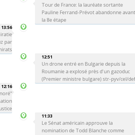
Tour de France: la lauréate sortante
Pauline Ferrand-Prévot abandonne avan
la 8e étape
13:56
iratie
uz par
mirats
12:51
Un drone entré en Bulgarie depuis la
Roumanie a explosé près d'un gazoduc
(Premier ministre bulgare) str-pyv/cel/de
12:16
onoré"
nation
ustice
11:33
Le Sénat américain approuve la
nomination de Todd Blanche comme