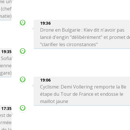
me un
 (chef
matie)
19:36
Drone en Bulgarie : Kiev dit n'avoir pas
lancé d'engin "délibérément" et promet d
"clarifier les circonstances"
19:35
 Sofia
ienne
lgare)
19:06
Cyclisme: Demi Vollering remporte la 8e
étape du Tour de France et endosse le
maillot jaune
17:35
est de
'armée
 de la