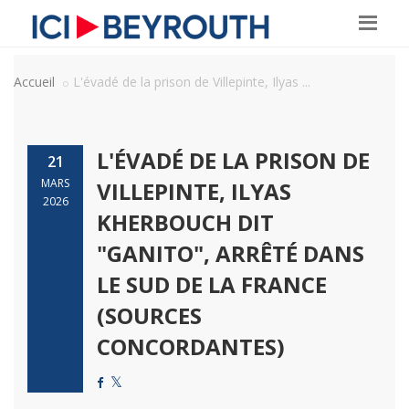
Accueil
L'évadé de la prison de Villepinte, Ilyas ...
L'ÉVADÉ DE LA PRISON DE
21
MARS
VILLEPINTE, ILYAS
2026
KHERBOUCH DIT
"GANITO", ARRÊTÉ DANS
LE SUD DE LA FRANCE
(SOURCES
CONCORDANTES)