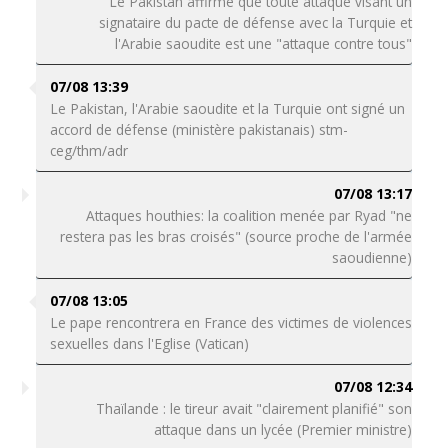
Le Pakistan affirme que toute attaque visant un
signataire du pacte de défense avec la Turquie et
l'Arabie saoudite est une "attaque contre tous"
07/08 13:39
Le Pakistan, l'Arabie saoudite et la Turquie ont signé un
accord de défense (ministère pakistanais) stm-
ceg/thm/adr
07/08 13:17
Attaques houthies: la coalition menée par Ryad "ne
restera pas les bras croisés" (source proche de l'armée
saoudienne)
07/08 13:05
Le pape rencontrera en France des victimes de violences
sexuelles dans l'Eglise (Vatican)
07/08 12:34
Thaïlande : le tireur avait "clairement planifié" son
attaque dans un lycée (Premier ministre)