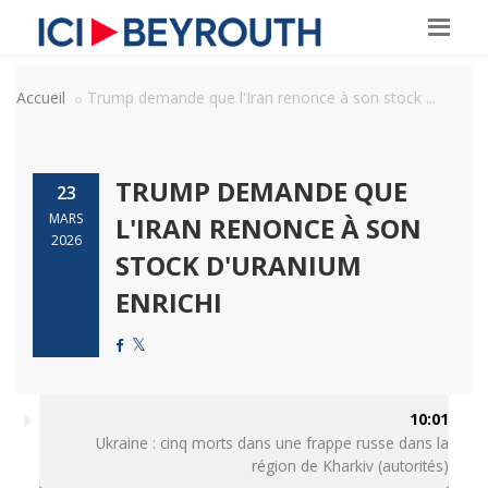
Accueil
Trump demande que l'Iran renonce à son stock ...
TRUMP DEMANDE QUE
23
MARS
L'IRAN RENONCE À SON
2026
STOCK D'URANIUM
ENRICHI
10:01
Ukraine : cinq morts dans une frappe russe dans la
région de Kharkiv (autorités)