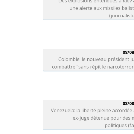
Des explosions entendues à Kiev
une alerte aux missiles balis
(journalist
08/08
Colombie: le nouveau président j
combattre "sans répit le narcoterro
08/08
Venezuela: la liberté pleine accordée
ex-juge détenue pour des 
politiques (fa