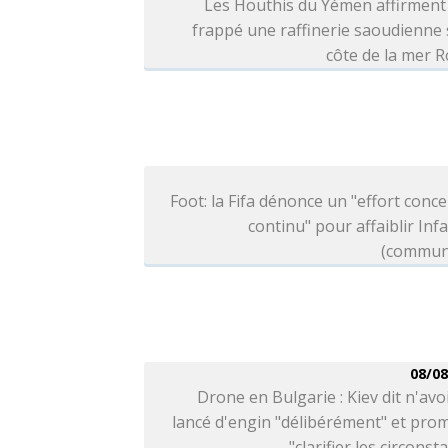
Les Houthis du Yémen affirment
frappé une raffinerie saoudienne 
côte de la mer 
Foot: la Fifa dénonce un "effort conce
continu" pour affaiblir Inf
(commun
08/08
Drone en Bulgarie : Kiev dit n'avo
lancé d'engin "délibérément" et pro
"clarifier les circonst