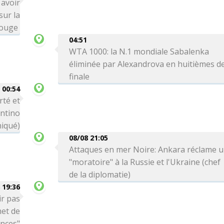
 avoir
sur la
Rouge
04:51
WTA 1000: la N.1 mondiale Sabalenka
éliminée par Alexandrova en huitièmes d
finale
00:54
rté et
antino
iqué)
08/08 21:05
Attaques en mer Noire: Ankara réclame 
"moratoire" à la Russie et l'Ukraine (chef
de la diplomatie)
 19:36
ir pas
met de
ances"