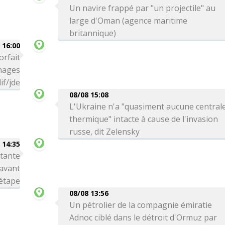
Un navire frappé par "un projectile" au
large d'Oman (agence maritime
britannique)
 16:00
orfait
 nages
if/jde
08/08 15:08
L'Ukraine n'a "quasiment aucune central
thermique" intacte à cause de l'invasion
russe, dit Zelensky
 14:35
rtante
avant
 étape
08/08 13:56
Un pétrolier de la compagnie émiratie
Adnoc ciblé dans le détroit d'Ormuz par