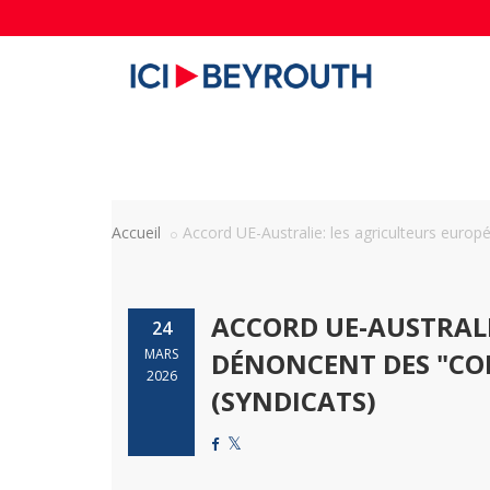
Accueil
Accord UE-Australie: les agriculteurs europée
ACCORD UE-AUSTRALI
24
MARS
DÉNONCENT DES "CO
2026
(SYNDICATS)