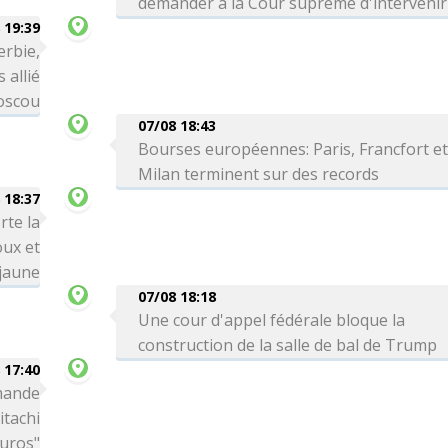
demander à la Cour suprême d'intervenir
 19:39
erbie,
 allié
Moscou
07/08 18:43
Bourses européennes: Paris, Francfort e
Milan terminent sur des records
 18:37
rte la
oux et
 jaune
07/08 18:18
Une cour d'appel fédérale bloque la
construction de la salle de bal de Trump
 17:40
mande
itachi
euros"