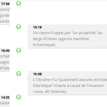
17:06
ssions
 garde
avires
16:18
Un navire frappé par "un projectile" au
large d'Oman (agence maritime
britannique)
16:00
orfait
 nages
if/jde
15:08
L'Ukraine n'a "quasiment aucune central
thermique" intacte à cause de l'invasion
russe, dit Zelensky
14:35
rtante