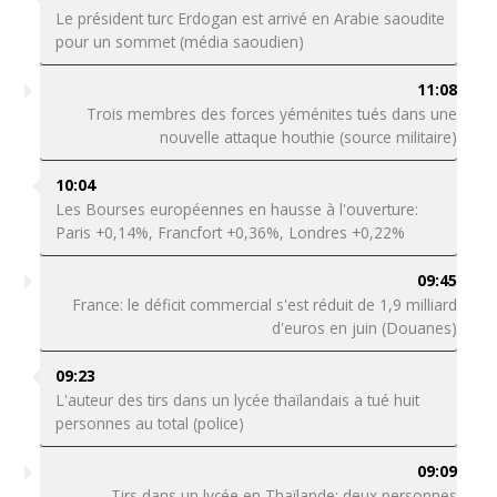
Le président turc Erdogan est arrivé en Arabie saoudite
pour un sommet (média saoudien)
11:08
Trois membres des forces yéménites tués dans une
nouvelle attaque houthie (source militaire)
10:04
Les Bourses européennes en hausse à l'ouverture:
Paris +0,14%, Francfort +0,36%, Londres +0,22%
09:45
France: le déficit commercial s'est réduit de 1,9 milliard
d'euros en juin (Douanes)
09:23
L'auteur des tirs dans un lycée thaïlandais a tué huit
personnes au total (police)
09:09
Tirs dans un lycée en Thaïlande: deux personnes