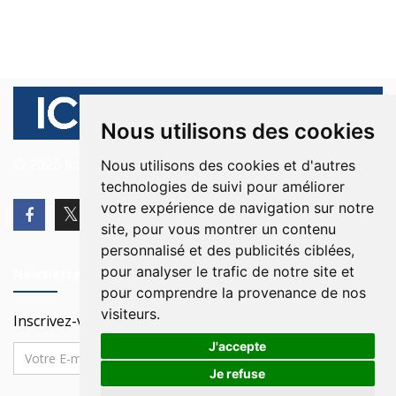
Nous utilisons des cookies
© 2026 Ici Beyrouth. Tous les droits sont réservés.
Nous utilisons des cookies et d'autres
technologies de suivi pour améliorer
votre expérience de navigation sur notre
site, pour vous montrer un contenu
personnalisé et des publicités ciblées,
pour analyser le trafic de notre site et
Newsletter
pour comprendre la provenance de nos
visiteurs.
Inscrivez-vous à notre Newsletter
J'accepte
Je refuse