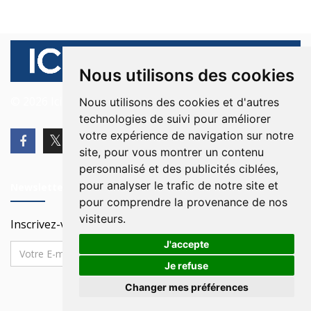
Nous utilisons des cookies
© 2026 Ici Beyrouth. Tous les droits sont réservés.
Nous utilisons des cookies et d'autres
technologies de suivi pour améliorer
votre expérience de navigation sur notre
site, pour vous montrer un contenu
personnalisé et des publicités ciblées,
pour analyser le trafic de notre site et
Newsletter
pour comprendre la provenance de nos
visiteurs.
Inscrivez-vous à notre Newsletter
J'accepte
Je refuse
Changer mes préférences