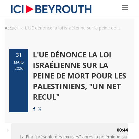
Accueil
L'UE dénonce la loi israélienne sur la peine de ...
L'UE DÉNONCE LA LOI
31
MARS
ISRAÉLIENNE SUR LA
2026
PEINE DE MORT POUR LES
PALESTINIENS, "UN NET
RECUL"
00:44
La Fifa "présente des excuses" après la polémique sur