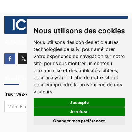
Nous utilisons des cookies
© 2026 Ici Beyrouth. Tous les droits sont réservés.
Nous utilisons des cookies et d'autres
technologies de suivi pour améliorer
votre expérience de navigation sur notre
site, pour vous montrer un contenu
personnalisé et des publicités ciblées,
pour analyser le trafic de notre site et
Newsletter
pour comprendre la provenance de nos
visiteurs.
Inscrivez-vous à notre Newsletter
J'accepte
Je refuse
Changer mes préférences