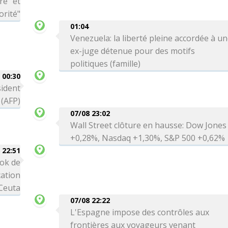
re" et
orité"
01:04
Venezuela: la liberté pleine accordée à u
ex-juge détenue pour des motifs
politiques (famille)
00:30
sident
 (AFP)
07/08 23:02
Wall Street clôture en hausse: Dow Jones
+0,28%, Nasdaq +1,30%, S&P 500 +0,62%
 22:51
ok de
cation
 Ceuta
07/08 22:22
L'Espagne impose des contrôles aux
frontières aux voyageurs venant