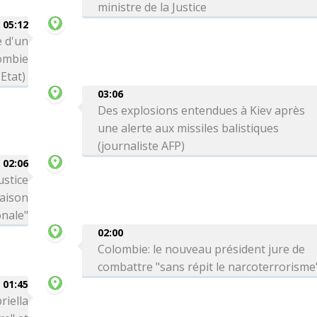
ministre de la Justice
05:12
 d'un
lombie
Etat)
03:06
Des explosions entendues à Kiev après
une alerte aux missiles balistiques
(journaliste AFP)
02:06
ustice
Maison
onale"
02:00
Colombie: le nouveau président jure de
combattre "sans répit le narcoterrorisme
01:45
riella