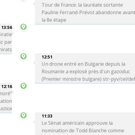
Tour de France: la lauréate sortante
Pauline Ferrand-Prévot abandonne avan
la 8e étape
13:56
iratie
uz par
mirats
12:51
Un drone entré en Bulgarie depuis la
Roumanie a explosé près d'un gazoduc
(Premier ministre bulgare) str-pyv/cel/de
12:16
onoré"
nation
ustice
11:33
Le Sénat américain approuve la
nomination de Todd Blanche comme