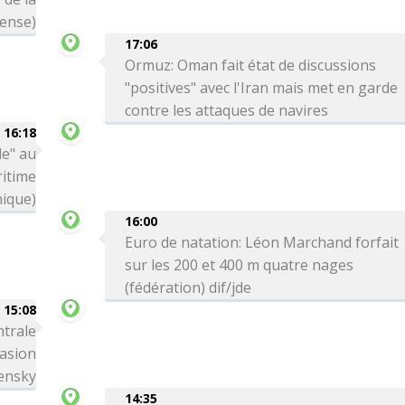
ense)
17:06
Ormuz: Oman fait état de discussions
"positives" avec l'Iran mais met en garde
contre les attaques de navires
16:18
le" au
itime
nique)
16:00
Euro de natation: Léon Marchand forfait
sur les 200 et 400 m quatre nages
(fédération) dif/jde
15:08
ntrale
vasion
lensky
14:35