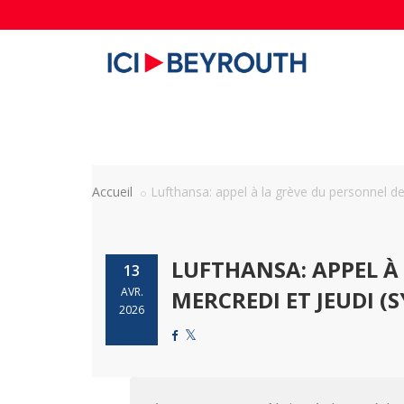
Accueil
Lufthansa: appel à la grève du personnel de 
LUFTHANSA: APPEL À
13
AVR.
MERCREDI ET JEUDI (
2026