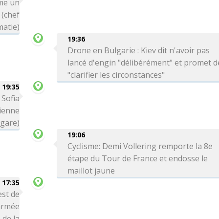
me un
 (chef
matie)
19:36
Drone en Bulgarie : Kiev dit n'avoir pas
lancé d'engin "délibérément" et promet d
"clarifier les circonstances"
19:35
 Sofia
ienne
lgare)
19:06
Cyclisme: Demi Vollering remporte la 8e
étape du Tour de France et endosse le
maillot jaune
17:35
est de
'armée
 de la