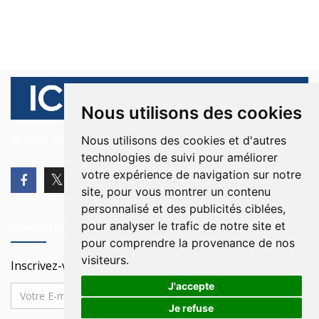
Nous utilisons des cookies
© 2026 Ici Beyrouth. Tous les droits sont réservés.
Nous utilisons des cookies et d'autres
technologies de suivi pour améliorer
votre expérience de navigation sur notre
site, pour vous montrer un contenu
personnalisé et des publicités ciblées,
pour analyser le trafic de notre site et
Newsletter
pour comprendre la provenance de nos
visiteurs.
Inscrivez-vous à notre Newsletter
J'accepte
Je refuse