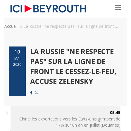
Accueil
La Russie "ne respecte pas" sur la ligne de front ...
LA RUSSIE "NE RESPECTE
10
MAI
PAS" SUR LA LIGNE DE
2026
FRONT LE CESSEZ-LE-FEU,
ACCUSE ZELENSKY
05:45
Chine: les exportations vers les Etats-Unis grimpent de
17% sur un an en juillet (Douanes)