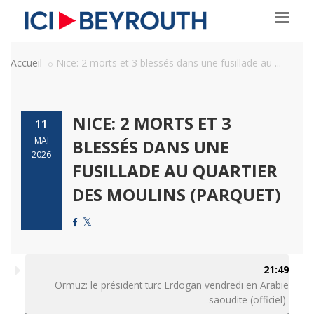
Accueil
Nice: 2 morts et 3 blessés dans une fusillade au ...
NICE: 2 MORTS ET 3
11
MAI
BLESSÉS DANS UNE
2026
FUSILLADE AU QUARTIER
DES MOULINS (PARQUET)
21:49
Ormuz: le président turc Erdogan vendredi en Arabie
saoudite (officiel)