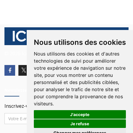
Nous utilisons des cookies
© 2026 Ici Beyrouth. Tous les droits sont réservés.
Nous utilisons des cookies et d'autres
technologies de suivi pour améliorer
votre expérience de navigation sur notre
site, pour vous montrer un contenu
personnalisé et des publicités ciblées,
pour analyser le trafic de notre site et
Newsletter
pour comprendre la provenance de nos
visiteurs.
Inscrivez-vous à notre Newsletter
J'accepte
Je refuse
Changer mes préférences