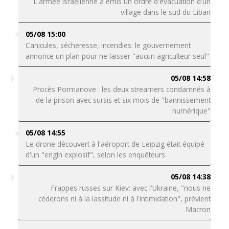
L'armée israélienne a émis un ordre d'évacuation d'un
village dans le sud du Liban
05/08 15:00
Canicules, sécheresse, incendies: le gouvernement
annonce un plan pour ne laisser "aucun agriculteur seul"
05/08 14:58
Procès Pormanove : les deux streamers condamnés à
de la prison avec sursis et six mois de "bannissement
numérique"
05/08 14:55
Le drone découvert à l'aéroport de Leipzig était équipé
d'un "engin explosif", selon les enquêteurs
05/08 14:38
Frappes russes sur Kiev: avec l'Ukraine, "nous ne
céderons ni à la lassitude ni à l'intimidation", prévient
Macron