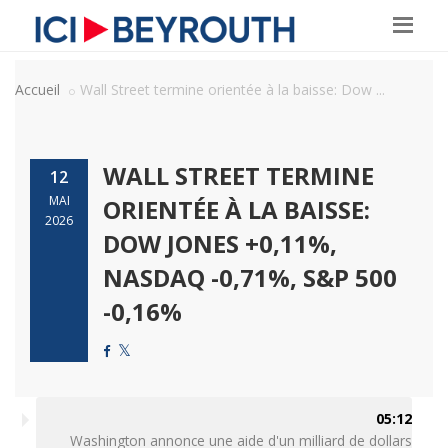
Accueil
Wall Street termine orientée à la baisse: Dow ...
WALL STREET TERMINE
12
MAI
ORIENTÉE À LA BAISSE:
2026
DOW JONES +0,11%,
NASDAQ -0,71%, S&P 500
-0,16%
05:12
Washington annonce une aide d'un milliard de dollars