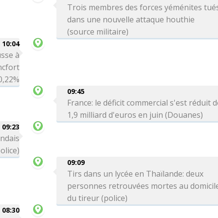
Trois membres des forces yéménites tué
dans une nouvelle attaque houthie
(source militaire)
10:04
sse à
ncfort
0,22%
09:45
France: le déficit commercial s'est réduit 
1,9 milliard d'euros en juin (Douanes)
09:23
andais
olice)
09:09
Tirs dans un lycée en Thaïlande: deux
personnes retrouvées mortes au domicil
du tireur (police)
08:30