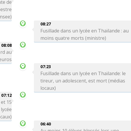
te de
mestre
Insee)
08:27
Fusillade dans un lycée en Thaïlande : au
moins quatre morts (ministre)
08:08
ord au
'euros
07:23
Fusillade dans un lycée en Thaïlande: le
tireur, un adolescent, est mort (médias
locaux)
07:12
 et 15
 lycée
ocaux)
06:40
Au moins 10 élèves blessés lors une