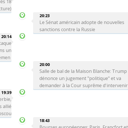
rès 18
cture)
20:23
Le Sénat américain adopte de nouvelles
sanctions contre la Russie
20:14
taque
ns un
Yémen
20:00
Salle de bal de la Maison Blanche: Trump
dénonce un jugement "politique" et va
demander à la Cour suprême d'intervenir
19:39
erbie,
 allié
Moscou
18:43
Bourses européennes: Paris, Francfort e