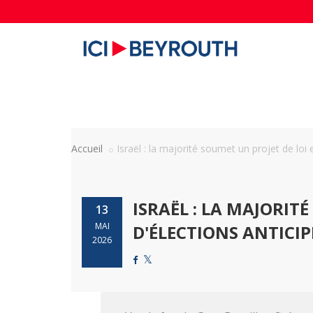
Accueil
Israël : la majorité soumet un projet de loi e
ISRAËL : LA MAJORIT
13
MAI
D'ÉLECTIONS ANTICI
2026