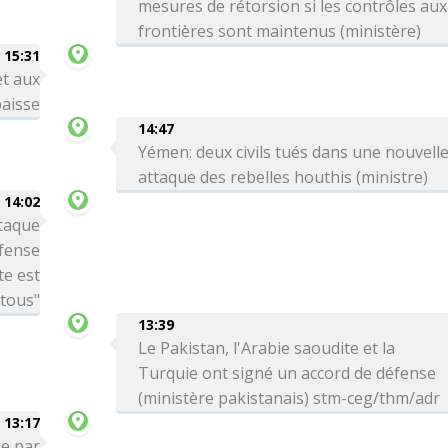
mesures de rétorsion si les contrôles aux
frontières sont maintenus (ministère)
15:31
et aux
aisse
14:47
Yémen: deux civils tués dans une nouvell
attaque des rebelles houthis (ministre)
14:02
ttaque
éfense
te est
 tous"
13:39
Le Pakistan, l'Arabie saoudite et la
Turquie ont signé un accord de défense
(ministère pakistanais) stm-ceg/thm/adr
13:17
ée par