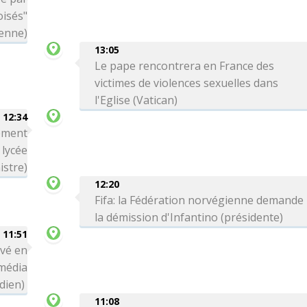
oisés"
ienne)
13:05
Le pape rencontrera en France des
victimes de violences sexuelles dans
l'Eglise (Vatican)
12:34
rement
 lycée
istre)
12:20
Fifa: la Fédération norvégienne demande
la démission d'Infantino (présidente)
11:51
ivé en
média
dien)
11:08