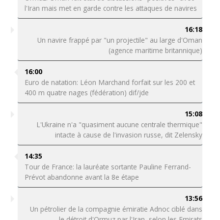
l'Iran mais met en garde contre les attaques de navires
16:18
Un navire frappé par "un projectile" au large d'Oman
(agence maritime britannique)
16:00
Euro de natation: Léon Marchand forfait sur les 200 et
400 m quatre nages (fédération) dif/jde
15:08
L'Ukraine n'a "quasiment aucune centrale thermique"
intacte à cause de l'invasion russe, dit Zelensky
14:35
Tour de France: la lauréate sortante Pauline Ferrand-
Prévot abandonne avant la 8e étape
13:56
Un pétrolier de la compagnie émiratie Adnoc ciblé dans
le détroit d'Ormuz par l'Iran, selon les Emirats