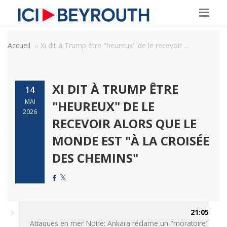
Accueil
Xi dit à Trump être "heureux" de le recevoir ...
XI DIT À TRUMP ÊTRE
14
MAI
"HEUREUX" DE LE
2026
RECEVOIR ALORS QUE LE
MONDE EST "À LA CROISÉE
DES CHEMINS"
21:05
Attaques en mer Noire: Ankara réclame un "moratoire"