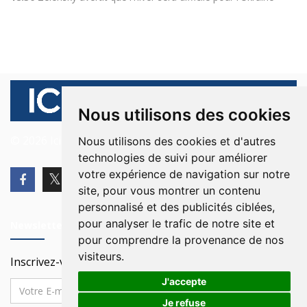
Nous utilisons des cookies
© 2026 Ici Beyrouth. Tous les droits sont réservés.
Nous utilisons des cookies et d'autres
technologies de suivi pour améliorer
votre expérience de navigation sur notre
site, pour vous montrer un contenu
personnalisé et des publicités ciblées,
pour analyser le trafic de notre site et
Newsletter
pour comprendre la provenance de nos
visiteurs.
Inscrivez-vous à notre Newsletter
J'accepte
Je refuse