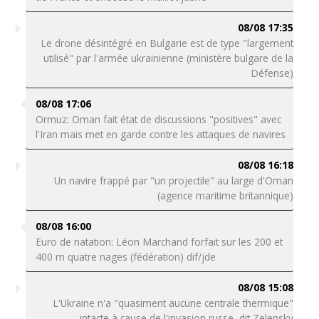
08/08 17:35
Le drone désintégré en Bulgarie est de type "largement
utilisé" par l'armée ukrainienne (ministère bulgare de la
Défense)
08/08 17:06
Ormuz: Oman fait état de discussions "positives" avec
l'Iran mais met en garde contre les attaques de navires
08/08 16:18
Un navire frappé par "un projectile" au large d'Oman
(agence maritime britannique)
08/08 16:00
Euro de natation: Léon Marchand forfait sur les 200 et
400 m quatre nages (fédération) dif/jde
08/08 15:08
L'Ukraine n'a "quasiment aucune centrale thermique"
intacte à cause de l'invasion russe, dit Zelensky