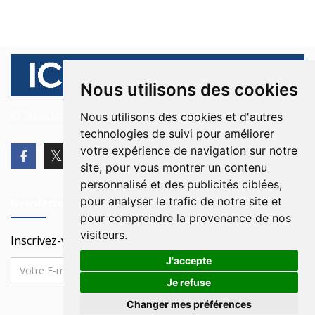
Nous utilisons des cookies
© 2026 Ici Beyrouth. Tous les droits sont réservés.
Nous utilisons des cookies et d'autres
technologies de suivi pour améliorer
votre expérience de navigation sur notre
site, pour vous montrer un contenu
personnalisé et des publicités ciblées,
pour analyser le trafic de notre site et
Newsletter
pour comprendre la provenance de nos
visiteurs.
Inscrivez-vous à notre Newsletter
J'accepte
Je refuse
Changer mes préférences