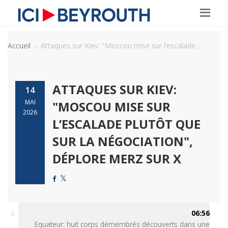
Accueil
Attaques sur Kiev: "Moscou mise sur l’escalade ...
ATTAQUES SUR KIEV:
14
MAI
"MOSCOU MISE SUR
2026
L’ESCALADE PLUTÔT QUE
SUR LA NÉGOCIATION",
DÉPLORE MERZ SUR X
06:56
Equateur: huit corps démembrés découverts dans une