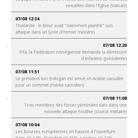
sexuelles dans l'Eglise (Vatican)
07/08 12:34
Thaïlande : le tireur avait "clairement planifié" son
attaque dans un lycée (Premier ministre)
07/08 12:20
Fifa: la Fédération norvégienne demande la démission
d'Infantino (présidente)
07/08 11:51
Le président turc Erdogan est arrivé en Arabie saoudite
pour un sommet (média saoudien)
07/08 11:08
Trois membres des forces yéménites tués dans une
nouvelle attaque houthie (source militaire)
07/08 10:04
Les Bourses européennes en hausse à l'ouverture:
Paris +0,14%, Francfort +0,36%, Londres +0,22%