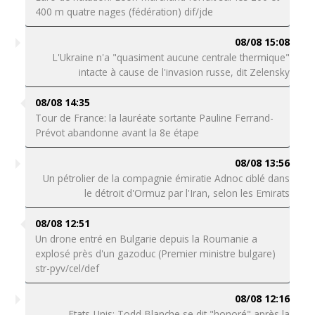
400 m quatre nages (fédération) dif/jde
08/08 15:08
L'Ukraine n'a "quasiment aucune centrale thermique"
intacte à cause de l'invasion russe, dit Zelensky
08/08 14:35
Tour de France: la lauréate sortante Pauline Ferrand-
Prévot abandonne avant la 8e étape
08/08 13:56
Un pétrolier de la compagnie émiratie Adnoc ciblé dans
le détroit d'Ormuz par l'Iran, selon les Emirats
08/08 12:51
Un drone entré en Bulgarie depuis la Roumanie a
explosé près d'un gazoduc (Premier ministre bulgare)
str-pyv/cel/def
08/08 12:16
Etats-Unis: Todd Blanche se dit "honoré" après la