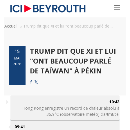
Accueil
Trump dit que Xi et lui "ont beaucoup parlé de ...
TRUMP DIT QUE XI ET LUI
15
MAI
"ONT BEAUCOUP PARLÉ
2026
DE TAÏWAN" À PÉKIN
10:43
Hong Kong enregistre un record de chaleur absolu à
36,9°C (observatoire météo) cla/tmt/cel
09:41