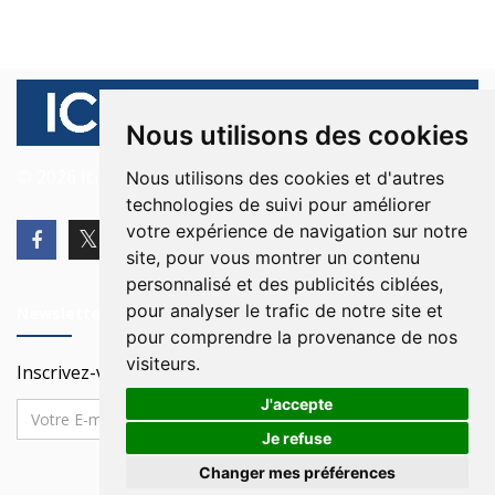
Nous utilisons des cookies
© 2026 Ici Beyrouth. Tous les droits sont réservés.
Nous utilisons des cookies et d'autres
technologies de suivi pour améliorer
votre expérience de navigation sur notre
site, pour vous montrer un contenu
personnalisé et des publicités ciblées,
pour analyser le trafic de notre site et
Newsletter
pour comprendre la provenance de nos
visiteurs.
Inscrivez-vous à notre Newsletter
J'accepte
Je refuse
Changer mes préférences