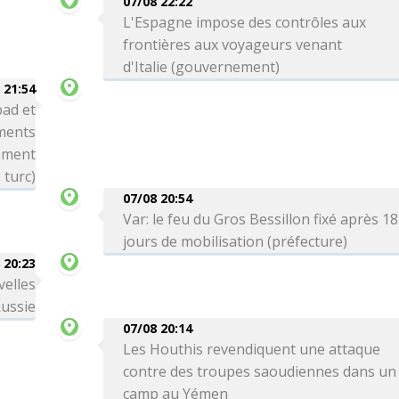
07/08 22:22
L'Espagne impose des contrôles aux
frontières aux voyageurs venant
d'Italie (gouvernement)
 21:54
bad et
ements
nement
turc)
07/08 20:54
Var: le feu du Gros Bessillon fixé après 18
jours de mobilisation (préfecture)
 20:23
velles
Russie
07/08 20:14
Les Houthis revendiquent une attaque
contre des troupes saoudiennes dans un
camp au Yémen