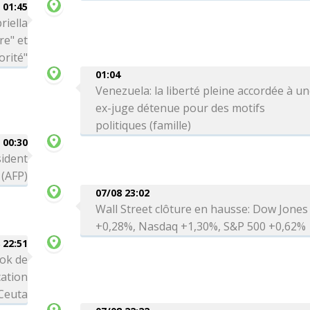
01:45
riella
re" et
orité"
01:04
Venezuela: la liberté pleine accordée à u
ex-juge détenue pour des motifs
politiques (famille)
00:30
sident
 (AFP)
07/08 23:02
Wall Street clôture en hausse: Dow Jones
+0,28%, Nasdaq +1,30%, S&P 500 +0,62%
 22:51
ok de
cation
 Ceuta