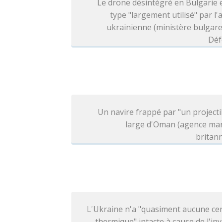
Le drone désintégré en Bulgarie 
type "largement utilisé" par l
ukrainienne (ministère bulgare
Déf
Un navire frappé par "un projecti
large d'Oman (agence mar
britan
L'Ukraine n'a "quasiment aucune ce
thermique" intacte à cause de l'in