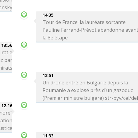
lensky
14:35
Tour de France: la lauréate sortante
Pauline Ferrand-Prévot abandonne avan
la 8e étape
13:56
iratie
uz par
mirats
12:51
Un drone entré en Bulgarie depuis la
Roumanie a explosé près d'un gazoduc
(Premier ministre bulgare) str-pyv/cel/de
12:16
onoré"
nation
ustice
11:33