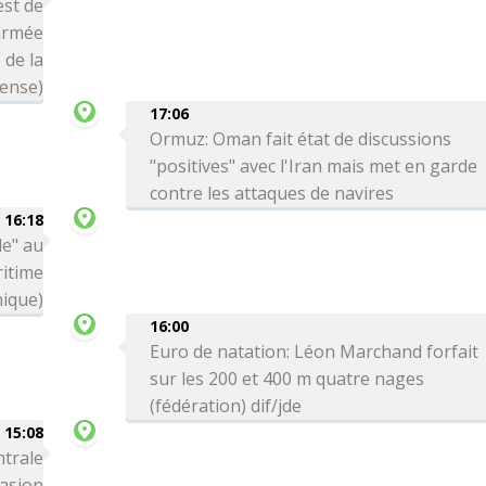
est de
'armée
 de la
ense)
17:06
Ormuz: Oman fait état de discussions
"positives" avec l'Iran mais met en garde
contre les attaques de navires
16:18
le" au
itime
nique)
16:00
Euro de natation: Léon Marchand forfait
sur les 200 et 400 m quatre nages
(fédération) dif/jde
15:08
ntrale
vasion