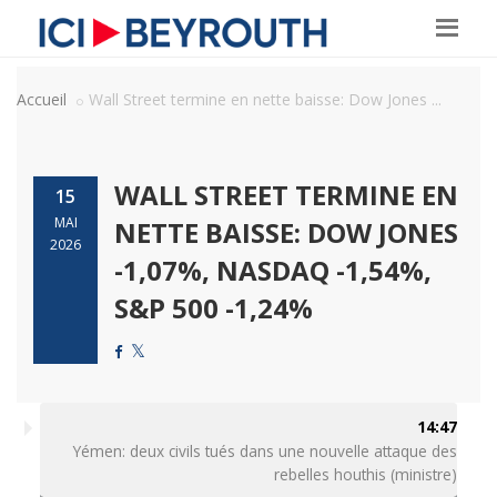
Accueil
Wall Street termine en nette baisse: Dow Jones ...
WALL STREET TERMINE EN
15
MAI
NETTE BAISSE: DOW JONES
2026
-1,07%, NASDAQ -1,54%,
S&P 500 -1,24%
14:47
Yémen: deux civils tués dans une nouvelle attaque des
rebelles houthis (ministre)