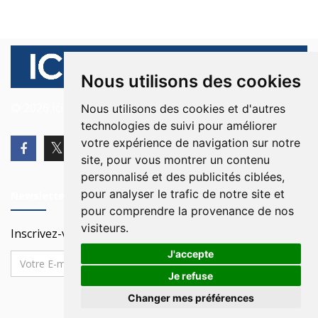
Nous utilisons des cookies
© 2026 Ici Beyrouth. Tous les droits sont réservés.
Nous utilisons des cookies et d'autres
technologies de suivi pour améliorer
votre expérience de navigation sur notre
site, pour vous montrer un contenu
personnalisé et des publicités ciblées,
pour analyser le trafic de notre site et
Newsletter
pour comprendre la provenance de nos
visiteurs.
Inscrivez-vous à notre Newsletter
J'accepte
Je refuse
Changer mes préférences