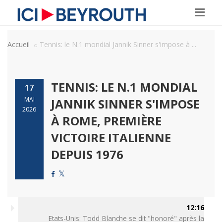
Accueil
Tennis: le N.1 mondial Jannik Sinner s'impose à ...
TENNIS: LE N.1 MONDIAL
17
MAI
JANNIK SINNER S'IMPOSE
2026
À ROME, PREMIÈRE
VICTOIRE ITALIENNE
DEPUIS 1976
12:16
Etats-Unis: Todd Blanche se dit "honoré" après la