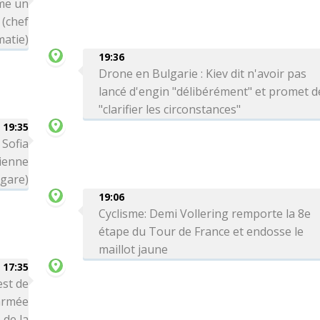
me un
 (chef
matie)
19:36
Drone en Bulgarie : Kiev dit n'avoir pas
lancé d'engin "délibérément" et promet d
"clarifier les circonstances"
19:35
 Sofia
ienne
lgare)
19:06
Cyclisme: Demi Vollering remporte la 8e
étape du Tour de France et endosse le
maillot jaune
17:35
est de
'armée
 de la