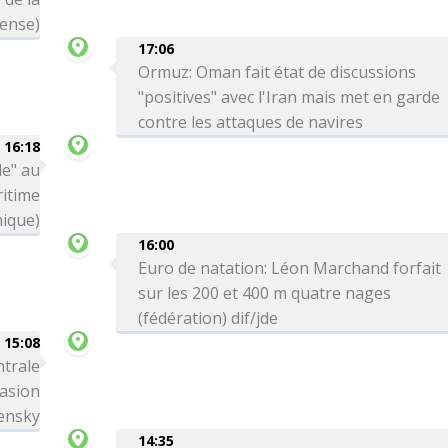
ense)
17:06
Ormuz: Oman fait état de discussions
"positives" avec l'Iran mais met en garde
contre les attaques de navires
16:18
le" au
itime
nique)
16:00
Euro de natation: Léon Marchand forfait
sur les 200 et 400 m quatre nages
(fédération) dif/jde
15:08
ntrale
vasion
lensky
14:35