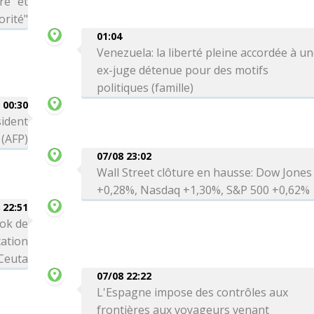
re" et
orité"
01:04
Venezuela: la liberté pleine accordée à u
ex-juge détenue pour des motifs
politiques (famille)
00:30
sident
 (AFP)
07/08 23:02
Wall Street clôture en hausse: Dow Jones
+0,28%, Nasdaq +1,30%, S&P 500 +0,62%
 22:51
ok de
cation
 Ceuta
07/08 22:22
L'Espagne impose des contrôles aux
frontières aux voyageurs venant