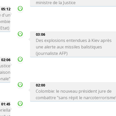
ministre de la Justice
05:12
 d'un
lombie
Etat)
03:06
Des explosions entendues à Kiev après
une alerte aux missiles balistiques
(journaliste AFP)
02:06
ustice
Maison
onale"
02:00
Colombie: le nouveau président jure de
combattre "sans répit le narcoterrorisme
01:45
riella