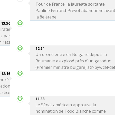
Tour de France: la lauréate sortante
Pauline Ferrand-Prévot abandonne avan
la 8e étape
13:56
iratie
uz par
mirats
12:51
Un drone entré en Bulgarie depuis la
Roumanie a explosé près d'un gazoduc
(Premier ministre bulgare) str-pyv/cel/de
12:16
onoré"
nation
ustice
11:33
Le Sénat américain approuve la
nomination de Todd Blanche comme