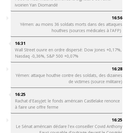
ivoirien Yan Diomandé
16:56
Yémen: au moins 36 soldats morts dans des attaques
houthies (sources médicales à l'AFP)
16:31
Wall Street ouvre en ordre dispersé: Dow Jones +0,17%,
Nasdaq -0,36%, S&P 500 +0,07%
16:28
Yémen: attaque houthie contre des soldats, des dizaines
de victimes (source militaire)
16:25
Rachat d'EasyJet: le fonds américain Castlelake renonce
à faire une offre ferme
16:25
Le Sénat américain déclare l'ex-conseiller Covid Anthony
Fauci coupable d'outrage devant le Congrès