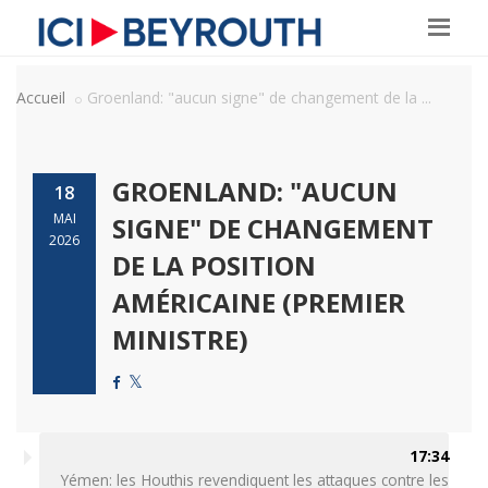
Accueil
Groenland: "aucun signe" de changement de la ...
GROENLAND: "AUCUN
18
MAI
SIGNE" DE CHANGEMENT
2026
DE LA POSITION
AMÉRICAINE (PREMIER
MINISTRE)
17:34
Yémen: les Houthis revendiquent les attaques contre les