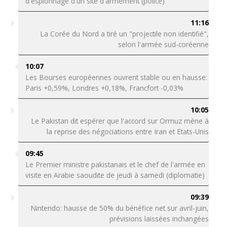
d'espionnage d'un site d'armement (police)
11:16
La Corée du Nord a tiré un "projectile non identifié",
selon l'armée sud-coréenne
10:07
Les Bourses européennes ouvrent stable ou en hausse:
Paris +0,59%, Londres +0,18%, Francfort -0,03%
10:05
Le Pakistan dit espérer que l'accord sur Ormuz mène à
la reprise des négociations entre Iran et Etats-Unis
09:45
Le Premier ministre pakistanais et le chef de l'armée en
visite en Arabie saoudite de jeudi à samedi (diplomatie)
09:39
Nintendo: hausse de 50% du bénéfice net sur avril-juin,
prévisions laissées inchangées