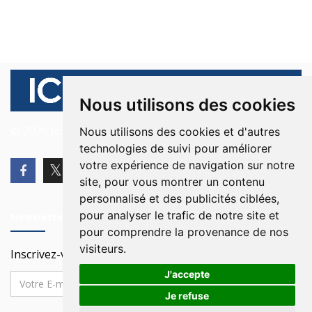
Nous utilisons des cookies
© 2026 Ici Beyrouth. Tous les droits sont réservés.
Nous utilisons des cookies et d'autres
technologies de suivi pour améliorer
votre expérience de navigation sur notre
site, pour vous montrer un contenu
personnalisé et des publicités ciblées,
pour analyser le trafic de notre site et
Newsletter
pour comprendre la provenance de nos
visiteurs.
Inscrivez-vous à notre Newsletter
J'accepte
Je refuse