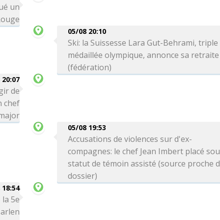
qué un
Rouge
05/08 20:10
Ski: la Suissesse Lara Gut-Behrami, triple
médaillée olympique, annonce sa retraite
(fédération)
 20:07
gir de
n chef
-major
05/08 19:53
Accusations de violences sur d'ex-
compagnes: le chef Jean Imbert placé so
statut de témoin assisté (source proche 
dossier)
 18:54
 la 5e
arlen