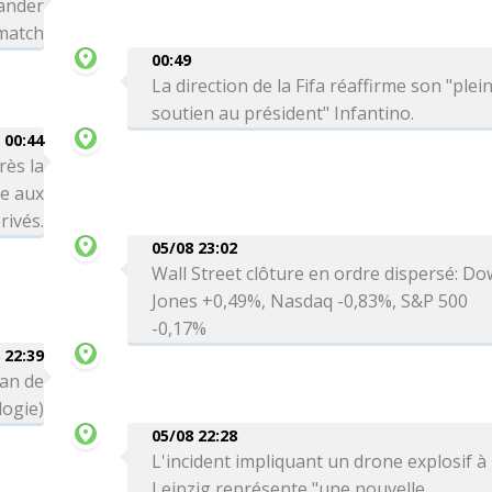
ander
 match
00:49
La direction de la Fifa réaffirme son "plei
soutien au président" Infantino.
00:44
rès la
re aux
rivés.
05/08 23:02
Wall Street clôture en ordre dispersé: Do
Jones +0,49%, Nasdaq -0,83%, S&P 500
-0,17%
 22:39
can de
logie)
05/08 22:28
L'incident impliquant un drone explosif à
Leipzig représente "une nouvelle