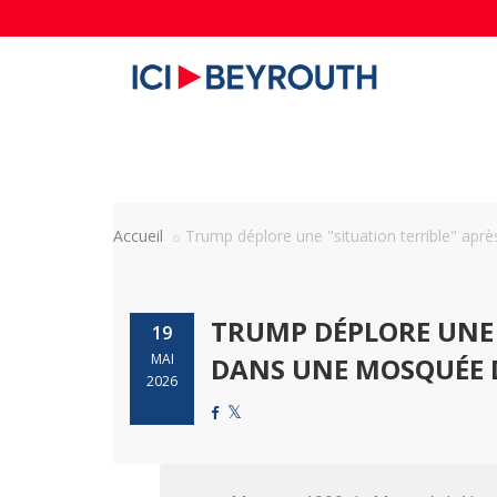
Accueil
Trump déplore une "situation terrible" après 
TRUMP DÉPLORE UNE "
19
MAI
DANS UNE MOSQUÉE D
2026