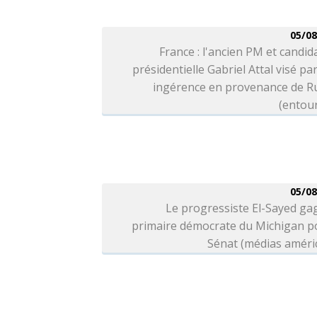
05/08
France : l'ancien PM et candida
présidentielle Gabriel Attal visé pa
ingérence en provenance de Ru
(entou
05/08
Le progressiste El-Sayed ga
primaire démocrate du Michigan po
Sénat (médias améri