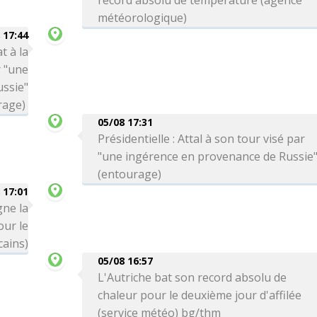
record absolu de température (agence
météorologique)
 17:44
t à la
r "une
ssie"
rage)
05/08 17:31
Présidentielle : Attal à son tour visé par
"une ingérence en provenance de Russie
(entourage)
 17:01
gne la
ur le
cains)
05/08 16:57
L'Autriche bat son record absolu de
chaleur pour le deuxième jour d'affilée
(service météo) bg/thm