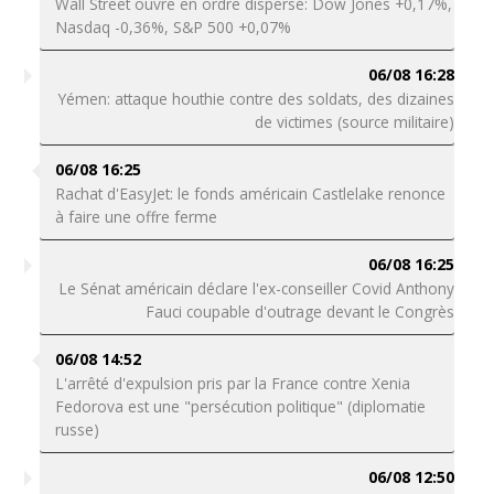
Wall Street ouvre en ordre dispersé: Dow Jones +0,17%,
Nasdaq -0,36%, S&P 500 +0,07%
06/08 16:28
Yémen: attaque houthie contre des soldats, des dizaines
de victimes (source militaire)
06/08 16:25
Rachat d'EasyJet: le fonds américain Castlelake renonce
à faire une offre ferme
06/08 16:25
Le Sénat américain déclare l'ex-conseiller Covid Anthony
Fauci coupable d'outrage devant le Congrès
06/08 14:52
L'arrêté d'expulsion pris par la France contre Xenia
Fedorova est une "persécution politique" (diplomatie
russe)
06/08 12:50