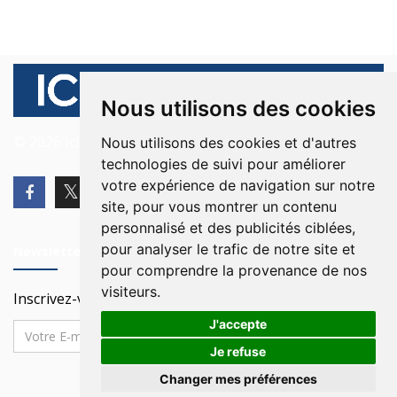
Nous utilisons des cookies
© 2026 Ici Beyrouth. Tous les droits sont réservés.
Nous utilisons des cookies et d'autres
technologies de suivi pour améliorer
votre expérience de navigation sur notre
site, pour vous montrer un contenu
personnalisé et des publicités ciblées,
pour analyser le trafic de notre site et
Newsletter
pour comprendre la provenance de nos
visiteurs.
Inscrivez-vous à notre Newsletter
J'accepte
Je refuse
Changer mes préférences