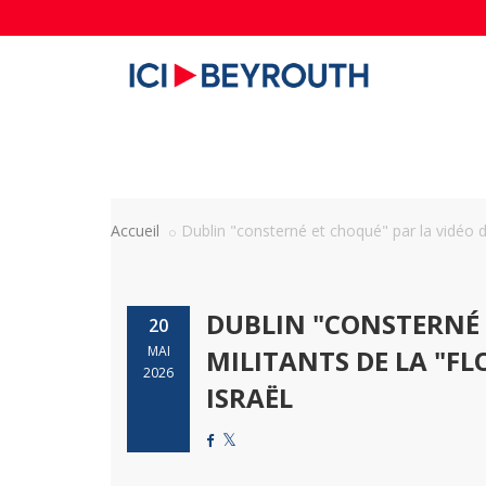
Accueil
Dublin "consterné et choqué" par la vidéo de
DUBLIN "CONSTERNÉ 
20
MAI
MILITANTS DE LA "F
2026
ISRAËL