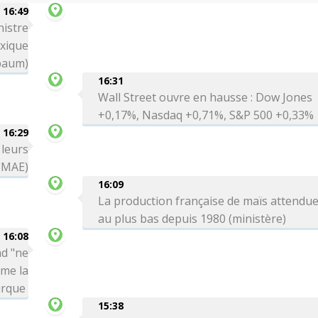
16:49
nistre
exique
baum)
16:31
Wall Street ouvre en hausse : Dow Jones
+0,17%, Nasdaq +0,71%, S&P 500 +0,33%
16:29
 leurs
 (MAE)
16:09
La production française de maïs attendu
au plus bas depuis 1980 (ministère)
16:08
ad "ne
rme la
urque
15:38