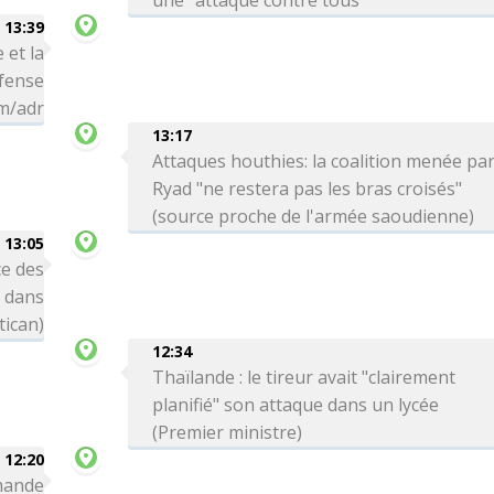
une "attaque contre tous"
13:39
 et la
éfense
hm/adr
13:17
Attaques houthies: la coalition menée pa
Ryad "ne restera pas les bras croisés"
(source proche de l'armée saoudienne)
13:05
e des
s dans
tican)
12:34
Thaïlande : le tireur avait "clairement
planifié" son attaque dans un lycée
(Premier ministre)
12:20
emande