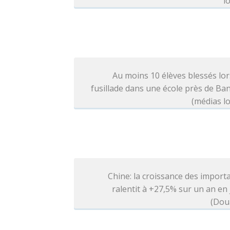
l
Au moins 10 élèves blessés lo
fusillade dans une école près de B
(médias l
Chine: la croissance des import
ralentit à +27,5% sur un an en j
(Dou