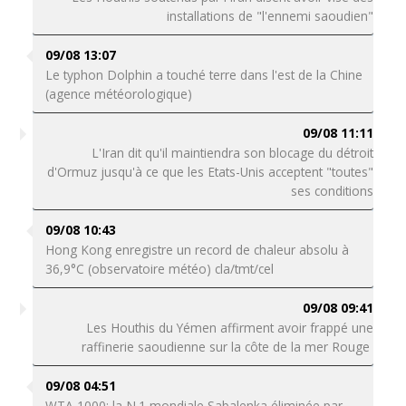
installations de "l'ennemi saoudien"
09/08 13:07
Le typhon Dolphin a touché terre dans l'est de la Chine
(agence météorologique)
09/08 11:11
L'Iran dit qu'il maintiendra son blocage du détroit
d'Ormuz jusqu'à ce que les Etats-Unis acceptent "toutes"
ses conditions
09/08 10:43
Hong Kong enregistre un record de chaleur absolu à
36,9°C (observatoire météo) cla/tmt/cel
09/08 09:41
Les Houthis du Yémen affirment avoir frappé une
raffinerie saoudienne sur la côte de la mer Rouge
09/08 04:51
WTA 1000: la N.1 mondiale Sabalenka éliminée par