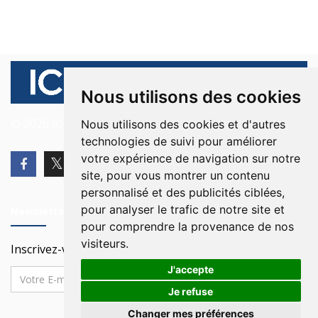
Nous utilisons des cookies
© 2026 Ici Beyrouth. Tous les droits sont réservés.
Nous utilisons des cookies et d'autres
technologies de suivi pour améliorer
votre expérience de navigation sur notre
site, pour vous montrer un contenu
personnalisé et des publicités ciblées,
pour analyser le trafic de notre site et
Newsletter
pour comprendre la provenance de nos
visiteurs.
Inscrivez-vous à notre Newsletter
J'accepte
Je refuse
Changer mes préférences