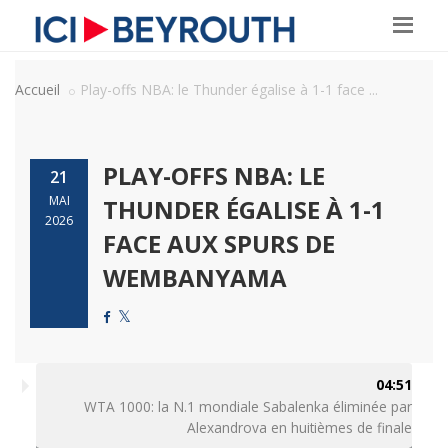
Accueil
Play-offs NBA: le Thunder égalise à 1-1 face ...
PLAY-OFFS NBA: LE
21
MAI
THUNDER ÉGALISE À 1-1
2026
FACE AUX SPURS DE
WEMBANYAMA
04:51
WTA 1000: la N.1 mondiale Sabalenka éliminée par
Alexandrova en huitièmes de finale