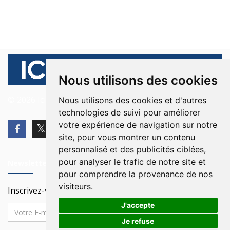
Nous utilisons des cookies
© 2026 Ici Beyrouth. Tous les droits sont réservés.
Nous utilisons des cookies et d'autres
technologies de suivi pour améliorer
votre expérience de navigation sur notre
site, pour vous montrer un contenu
personnalisé et des publicités ciblées,
pour analyser le trafic de notre site et
Newsletter
pour comprendre la provenance de nos
visiteurs.
Inscrivez-vous à notre Newsletter
J'accepte
Je refuse