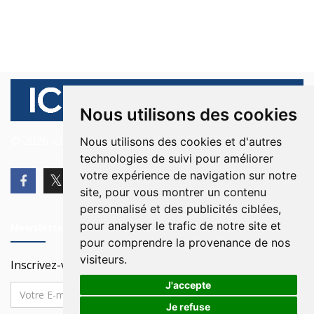
Nous utilisons des cookies
© 2026 Ici Beyrouth. Tous les droits sont réservés.
Nous utilisons des cookies et d'autres
technologies de suivi pour améliorer
votre expérience de navigation sur notre
site, pour vous montrer un contenu
personnalisé et des publicités ciblées,
pour analyser le trafic de notre site et
Newsletter
pour comprendre la provenance de nos
visiteurs.
Inscrivez-vous à notre Newsletter
J'accepte
Je refuse