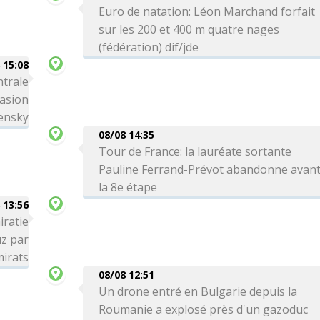
Euro de natation: Léon Marchand forfait
sur les 200 et 400 m quatre nages
(fédération) dif/jde
 15:08
ntrale
vasion
lensky
08/08 14:35
Tour de France: la lauréate sortante
Pauline Ferrand-Prévot abandonne avan
la 8e étape
 13:56
iratie
uz par
mirats
08/08 12:51
Un drone entré en Bulgarie depuis la
Roumanie a explosé près d'un gazoduc