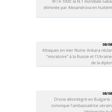
WTA 1000: la N.1 mondiale Saba
éliminée par Alexandrova en huitiè
08/08
Attaques en mer Noire: Ankara récla
"moratoire" à la Russie et l'Ukraine
de la diplo
08/08
Drone désintégré en Bulgarie :
convoque l'ambassadrice ukrain
(diplomatie bu