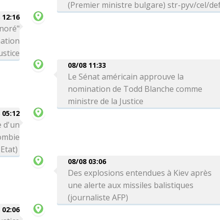
(Premier ministre bulgare) str-pyv/cel/de
 12:16
onoré"
nation
ustice
08/08 11:33
Le Sénat américain approuve la
nomination de Todd Blanche comme
ministre de la Justice
 05:12
 d'un
lombie
Etat)
08/08 03:06
Des explosions entendues à Kiev après
une alerte aux missiles balistiques
(journaliste AFP)
 02:06