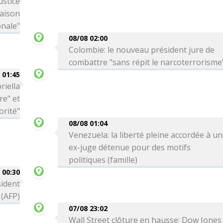
ustice
Maison
onale"
08/08 02:00
Colombie: le nouveau président jure de
combattre "sans répit le narcoterrorisme
 01:45
riella
re" et
orité"
08/08 01:04
Venezuela: la liberté pleine accordée à u
ex-juge détenue pour des motifs
politiques (famille)
 00:30
sident
 (AFP)
07/08 23:02
Wall Street clôture en hausse: Dow Jones