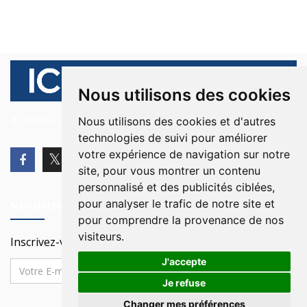
Nous utilisons des cookies
© 2026 Ici Beyrouth. Tous les droits sont réservés.
Nous utilisons des cookies et d'autres
technologies de suivi pour améliorer
votre expérience de navigation sur notre
site, pour vous montrer un contenu
personnalisé et des publicités ciblées,
pour analyser le trafic de notre site et
Newsletter
pour comprendre la provenance de nos
visiteurs.
Inscrivez-vous à notre Newsletter
J'accepte
Je refuse
Changer mes préférences