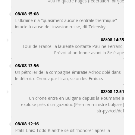
400 m quatre nages (fédération) dif/jde
08/08 15:08
L'Ukraine n'a "quasiment aucune centrale thermique"
intacte à cause de l'invasion russe, dit Zelensky
08/08 14:35
Tour de France: la lauréate sortante Pauline Ferrand-
Prévot abandonne avant la 8e étape
08/08 13:56
Un pétrolier de la compagnie émiratie Adnoc ciblé dans
le détroit d'Ormuz par l'Iran, selon les Emirats
08/08 12:51
Un drone entré en Bulgarie depuis la Roumanie a
explosé près d'un gazoduc (Premier ministre bulgare)
str-pyv/cel/def
08/08 12:16
Etats-Unis: Todd Blanche se dit "honoré" après la