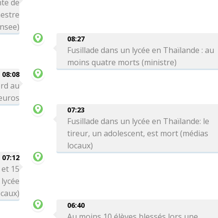
te de
mestre
Insee)
08:27
Fusillade dans un lycée en Thaïlande : au
moins quatre morts (ministre)
08:08
ord au
'euros
07:23
Fusillade dans un lycée en Thaïlande: le
tireur, un adolescent, est mort (médias
locaux)
07:12
 et 15
 lycée
ocaux)
06:40
Au moins 10 élèves blessés lors une