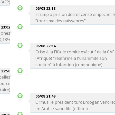
 (AFP)
06/08 23:18
Trump a pris un décret censé empêcher l
"tourisme des naissances"
 23:02
 Jones
-0,18%
06/08 22:54
Crise à la Fifa: le comité exécutif de la CAF
(Afrique) "réaffirme à l'unanimité son
soutien" à Infantino (communiqué)
 22:50
belles
source
itaire)
06/08 21:49
Ormuz: le président turc Erdogan vendre
en Arabie saoudite (officiel)
 21:28