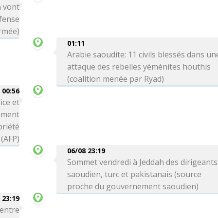
n vont
éfense
armée)
01:11
Arabie saoudite: 11 civils blessés dans un
attaque des rebelles yéménites houthis
(coalition menée par Ryad)
00:56
ice et
ement
priété
 (AFP)
06/08 23:19
Sommet vendredi à Jeddah des dirigeants
saoudien, turc et pakistanais (source
proche du gouvernement saoudien)
 23:19
 entre