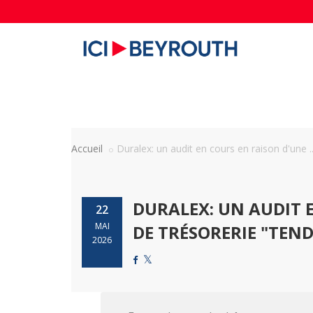
Accueil
Duralex: un audit en cours en raison d'une ..
DURALEX: UN AUDIT 
22
MAI
DE TRÉSORERIE "TEND
2026